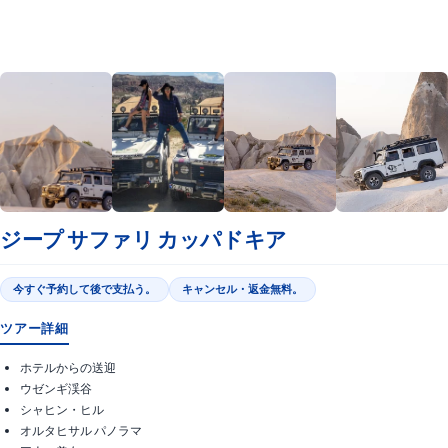
ジープ サファリ カッパドキア
今すぐ予約して後で支払う。
キャンセル・返金無料。
ツアー詳細
ホテルからの送迎
ウゼンギ渓谷
シャヒン・ヒル
オルタヒサル パノラマ