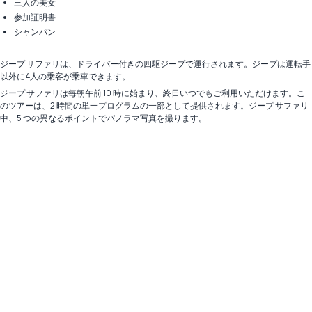
三人の美女
参加証明書
シャンパン
ジープ サファリは、ドライバー付きの四駆ジープで運行されます。ジープは運転手
以外に4人の乗客が乗車できます。
ジープ サファリは毎朝午前 10 時に始まり、終日いつでもご利用いただけます。こ
のツアーは、2 時間の単一プログラムの一部として提供されます。ジープ サファリ
中、5 つの異なるポイントでパノラマ写真を撮ります。