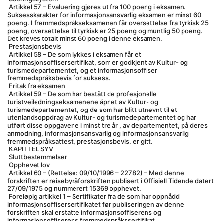
 Artikkel 57 – Evaluering gjøres ut fra 100 poeng i eksamen. 
Suksesskarakter for informasjonsansvarlig eksamen er minst 60 
poeng. I fremmedspråkseksamenen får oversettelse fra tyrkisk 25 
poeng, oversettelse til tyrkisk er 25 poeng og muntlig 50 poeng. 
Det kreves totalt minst 60 poeng i denne eksamen.
 Prestasjonsbevis
 Artikkel 58 – De som lykkes i eksamen får et 
informasjonsoffisersertifikat, som er godkjent av Kultur- og 
turismedepartementet, og et informasjonsoffiser 
fremmedspråksbevis for suksess.
 Fritak fra eksamen
 Artikkel 59 – De som har bestått de profesjonelle 
turistveiledningseksamenene åpnet av Kultur- og 
turismedepartementet, og de som har blitt utnevnt til et 
utenlandsoppdrag av Kultur- og turismedepartementet og har 
utført disse oppgavene i minst tre år , av departementet, på deres 
anmodning, informasjonsansvarlig og informasjonsansvarlig 
fremmedspråksattest, prestasjonsbevis. er gitt.
 KAPITTEL SYV
 Sluttbestemmelser
 Opphevet lov
 Artikkel 60 – (Rettelse: 09/10/1996 – 22782) – Med denne 
forskriften er reisebyråforskriften publisert i Offisiell Tidende datert 
27/09/1975 og nummerert 15369 opphevet.
 Foreløpig artikkel 1 – Sertifikater fra de som har oppnådd 
informasjonsoffisersertifikatet før publiseringen av denne 
forskriften skal erstatte informasjonsoffiserens og 
informasjonsoffiserens fremmedspråkssertifikat.