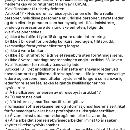
medlemskap vil bli returnert til dem av TÜRSAB.
 Kvalifikasjoner til reisebyråeieren
 Artikkel 17 - Hvis eieren av reisebyrået er en eller flere reelle 
personer, hvis disse personene er juridiske personer, styrets leder 
og den eller de personer som har myndighet til å administrere, 
binde og representere den juridiske enheten, følgende 
kvalifikasjoner søkes:
 a) Ikke å ha fullført fylte 18 år og være under internering,
 b) Ikke å bli dømt for uredelig konkurs, bedrageri, tillitsbrudd, 
skammelige forbrytelser eller tung fengsel,
 c) Ikke å være konkurs,
 d) Ikke å bli straffet for å drive et reisebyrå uten forretningslisens,
 e) Ikke å være underlagt begrensningen angitt i artikkel 28 i loven.
 Kvalifikasjoner for reisebyråansvarlig leder
 Artikkel 18 – Det er obligatorisk å ansette en ansvarlig leder ved 
hovedkontoret og filialene til reisebyråene. I tilfeller hvor ansvarlige 
ledere og personer med tittelen byråeier vil fungere som ansvarlig 
leder for reisebyrået, søkes følgende kvalifikasjoner hos 
byråeieren:
 a) Å ha vilkårene for eieren av et reisebyrå i artikkel 17,
 b) TC være nasjonal
 c) å få informasjonsoffisersertifikatet gitt av 
informasjonsoffisereksamenen og informasjonsoffiserens sertifikat 
for fremmedspråk eller ha et profesjonelt turistguidesertifikat,
 d) Å være minst utdannet videregående eller tilsvarende,
 e) Å ha arbeidet som reisebyråmedarbeider i minst to år i saker 
knyttet til reisebyråvirksomhet.
 Ansvarlige ledere av gruppe C reisebyråer er ikke pålagt å bekrefte 