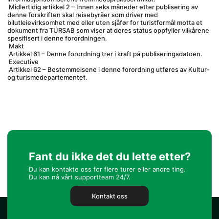
 Midlertidig artikkel 2 – Innen seks måneder etter publisering av 
denne forskriften skal reisebyråer som driver med 
bilutleievirksomhet med eller uten sjåfør for turistformål motta et 
dokument fra TÜRSAB som viser at deres status oppfyller vilkårene 
spesifisert i denne forordningen.
 Makt
 Artikkel 61 – Denne forordning trer i kraft på publiseringsdatoen.
 Executive
 Artikkel 62 – Bestemmelsene i denne forordning utføres av Kultur- 
og turismedepartementet.
Fant du ikke det du lette etter?
Du kan kontakte oss for flere turer eller andre ting.
Du kan nå vårt supportteam 24/7.
Kontakt oss