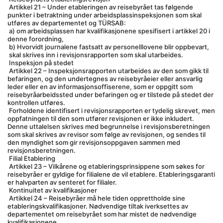
 Artikkel 21 – Under etableringen av reisebyrået tas følgende 
punkter i betraktning under arbeidsplassinspeksjonen som skal 
utføres av departementet og TÜRSAB:
 a) om arbeidsplassen har kvalifikasjonene spesifisert i artikkel 20 i 
denne forordning,
 b) Hvorvidt journalene fastsatt av personelllovene blir oppbevart,
 skal skrives inn i revisjonsrapporten som skal utarbeides.
 Inspeksjon på stedet
 Artikkel 22 – Inspeksjonsrapporten utarbeides av den som gikk til 
befaringen, og den undertegnes av reisebyråeier eller ansvarlig 
leder eller en av informasjonsoffiserene, som er oppgitt som 
reisebyråarbeidssted under befaringen og er tilstede på stedet der 
kontrollen utføres.
 Forholdene identifisert i revisjonsrapporten er tydelig skrevet, men 
oppfatningen til den som utfører revisjonen er ikke inkludert. 
Denne uttalelsen skrives med begrunnelse i revisjonsberetningen 
som skal skrives av revisor som følge av revisjonen, og sendes til 
den myndighet som gir revisjonsoppgaven sammen med 
revisjonsberetningen.
 Filial Etablering
 Artikkel 23 – Vilkårene og etableringsprinsippene som søkes for 
reisebyråer er gyldige for filialene de vil etablere. Etableringsgaranti 
er halvparten av senteret for filialer.
 Kontinuitet av kvalifikasjoner
 Artikkel 24 – Reisebyråer må hele tiden opprettholde sine 
etableringskvalifikasjoner. Nødvendige tiltak iverksettes av 
departementet om reisebyrået som har mistet de nødvendige 
kvalifikasjonene.