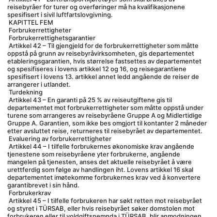
reisebyråer for turer og overføringer må ha kvalifikasjonene 
spesifisert i sivil luftfartslovgivning.
 KAPITTEL FEM
 Forbrukerrettigheter
 Forbrukerrettighetsgarantier
 Artikkel 42 – Til gjengjeld for de forbrukerrettigheter som måtte 
oppstå på grunn av reisebyråvirksomheten, gis departementet 
etableringsgarantien, hvis størrelse fastsettes av departementet 
og spesifiseres i lovens artikkel 12 og 16, og reisegarantiene 
spesifisert i lovens 13. artikkel annet ledd angående de reiser de 
arrangerer i utlandet.
 Turdekning
 Artikkel 43 – En garanti på 25 % av reiseutgiftene gis til 
departementet mot forbrukerrettigheter som måtte oppstå under 
turene som arrangeres av reisebyråene Gruppe A og Midlertidige 
Gruppe A. Garantien, som ikke bes omgjort til kontanter 2 måneder 
etter avsluttet reise, returneres til reisebyrået av departementet.
 Evaluering av forbrukerrettigheter
 Artikkel 44 – I tilfelle forbrukernes økonomiske krav angående 
tjenestene som reisebyråene yter forbrukerne, angående 
mangelen på tjenesten, anses det aktuelle reisebyrået å være 
urettferdig som følge av handlingen iht. Lovens artikkel 16 skal 
departementet imøtekomme forbrukernes krav ved å konvertere 
garantibrevet i sin hånd.
 Forbrukerkrav
 Artikkel 45 – I tilfelle forbrukeren har søkt retten mot reisebyrået 
og styret i TÜRSAB, eller hvis reisebyrået søker domstolen mot 
forbrukeren eller til voldgiftsnemnda i TÜRSAB, blir anmodningen 