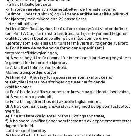
 i) å ha et tilbakelent sete,
 k) Tilstedeværelse av sikkerhetsbelter i de fremste radene.
 Derimot; Underavsnitt (b) og (i) i denne artikkelen er ikke påkrevd 
for kjøretøy med mindre enn 22 passasjerer.
 Lei en bil-aktivitet
 Artikkel 39 – Reisebyråer, for å utføre reisebyråaktiviteter definert 
som Rent A Car, har minst ti landtransportkjøretøyer med følgende 
kvalifikasjoner i besittelse eller på en måte som de driver.
 Kjøretøy som skal leies ut til turister må være av følgende kvalitet:
 a) For å bære de nødvendige forholdene spesifisert i 
motorveitrafikklovgivningen,
 b) Å være høyst tre år gammel for innenlandskjøretøy og høyst fem 
år gammel for importerte kjøretøy,
 c) Å få utført teknisk vedlikehold.
 Marine transportkjøretøyer
 Artikkel 40 – Kjøretøy for sjøpassasjer som skal brukes av 
reisebyråer i deres overføringer og turer har følgende 
kvalifikasjoner:
 a) For å ha de kvalifikasjonene som kreves av gjeldende lovgivning,
 b) Å være ren og velstelt,
 c) For å bli registrert hos det aktuelle fagkammeret,
 d) Å ha skjønnsmessig ansvarsforsikring med beløp som fastsettes 
hvert år,
 e) å ha et tilstrekkelig antall brannslukningsapparater,
 f) Å ha andre kvalifikasjoner som fastsettes av departementet etter 
dagens forhold.
 Lufttransportkjøretøy
 Artikkel 41 – Lufttransportkjøretøyer som skal brukes av 