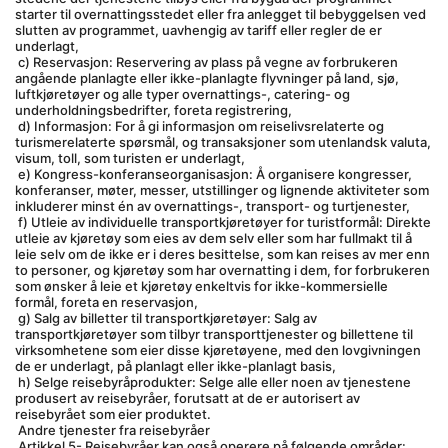
starter til overnattingsstedet eller fra anlegget til bebyggelsen ved 
slutten av programmet, uavhengig av tariff eller regler de er 
underlagt,
 c) Reservasjon: Reservering av plass på vegne av forbrukeren 
angående planlagte eller ikke-planlagte flyvninger på land, sjø, 
luftkjøretøyer og alle typer overnattings-, catering- og 
underholdningsbedrifter, foreta registrering,
 d) Informasjon: For å gi informasjon om reiselivsrelaterte og 
turismerelaterte spørsmål, og transaksjoner som utenlandsk valuta, 
visum, toll, som turisten er underlagt,
 e) Kongress-konferanseorganisasjon: Å organisere kongresser, 
konferanser, møter, messer, utstillinger og lignende aktiviteter som 
inkluderer minst én av overnattings-, transport- og turtjenester,
 f) Utleie av individuelle transportkjøretøyer for turistformål: Direkte 
utleie av kjøretøy som eies av dem selv eller som har fullmakt til å 
leie selv om de ikke er i deres besittelse, som kan reises av mer enn 
to personer, og kjøretøy som har overnatting i dem, for forbrukeren 
som ønsker å leie et kjøretøy enkeltvis for ikke-kommersielle 
formål, foreta en reservasjon,
 g) Salg av billetter til transportkjøretøyer: Salg av 
transportkjøretøyer som tilbyr transporttjenester og billettene til 
virksomhetene som eier disse kjøretøyene, med den lovgivningen 
de er underlagt, på planlagt eller ikke-planlagt basis,
 h) Selge reisebyråprodukter: Selge alle eller noen av tjenestene 
produsert av reisebyråer, forutsatt at de er autorisert av 
reisebyrået som eier produktet.
 Andre tjenester fra reisebyråer
 Artikkel 5- Reisebyråer kan også operere på følgende områder: