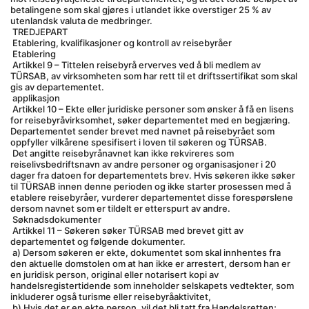
betalingene som skal gjøres i utlandet ikke overstiger 25 % av 
utenlandsk valuta de medbringer.
 TREDJEPART
 Etablering, kvalifikasjoner og kontroll av reisebyråer
 Etablering
 Artikkel 9 – Tittelen reisebyrå erverves ved å bli medlem av 
TÜRSAB, av virksomheten som har rett til et driftssertifikat som skal 
gis av departementet.
 applikasjon
 Artikkel 10 – Ekte eller juridiske personer som ønsker å få en lisens 
for reisebyråvirksomhet, søker departementet med en begjæring. 
Departementet sender brevet med navnet på reisebyrået som 
oppfyller vilkårene spesifisert i loven til søkeren og TÜRSAB.
 Det angitte reisebyrånavnet kan ikke rekvireres som 
reiselivsbedriftsnavn av andre personer og organisasjoner i 20 
dager fra datoen for departementets brev. Hvis søkeren ikke søker 
til TÜRSAB innen denne perioden og ikke starter prosessen med å 
etablere reisebyråer, vurderer departementet disse forespørslene 
dersom navnet som er tildelt er etterspurt av andre.
 Søknadsdokumenter
 Artikkel 11 – Søkeren søker TÜRSAB med brevet gitt av 
departementet og følgende dokumenter.
 a) Dersom søkeren er ekte, dokumentet som skal innhentes fra 
den aktuelle domstolen om at han ikke er arrestert, dersom han er 
en juridisk person, original eller notarisert kopi av 
handelsregistertidende som inneholder selskapets vedtekter, som 
inkluderer også turisme eller reisebyråaktivitet,
 b) Hvis det er en ekte person, vil det bli tatt fra Handelsretten; 