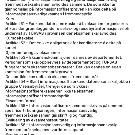
fremmedspråkseksamen avholdes sammen. De som ikke får 
gjennomslag på informasjonsoffiserprøven kan ikke delta på 
informasjonsansvarligeksamen i fremmedspråk.
 Kurs
 Artikkel 51 – For kandidater som ønsker å ta eksamen, organiseres 
et kurs der grunnleggende reiselivs- og reisebyråinformasjon vil bli 
undervist av TÜRSAB i provinsen der eksamen skal avholdes.
 Kursdeltakelse
 Artikkel 52 – Det er ikke obligatorisk for kandidatene å delta på 
kurset.
 Gjennomføring av eksamener
 Artikkel 53 – Eksamenskommisjoner dannes av departementet. 
Personer som skal oppnevnes av departementet og TÜRSAB 
fungerer som eksamensobservatører. Det kan dannes en egen 
kommisjon for fremmedspråkprøven.
 De som ikke kan delta på eksamen i fremmedspråk
 Artikkel 54 – Blant informasjonsoffiserkandidatene som skal jobbe i 
gruppe C reisebyråer, trenger de som lykkes i 
informasjonsoffisereksamenen ikke ta eksamen i 
informasjonsoffiser fremmedspråk.
 Eksamensformat
 Artikkel 55 – Informasjonsoffisereksamenen skrives på emnene 
spesifisert i kunngjøringen; Informasjonsansvarlig 
fremmedspråkseksamen gis skriftlig og muntlig.
 Evaluering av eksamensresultater
 Artikkel 56 – Informasjonsansvarlig og informasjonsansvarlig 
fremmedspråkseksamen vurderes separat.
 Scoringssystem