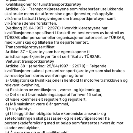
 Kvalifikasjoner for turisttransportkjøretøy
 Artikkel 36 – Transportkjøretøyene som reisebyråer utelukkende 
skal bruke mens de utfører sine egne tjenester, må oppfylle 
vilkårene fastsatt i lovgivningen om transportkjøretøyer samt 
vilkårene i denne forskriften.
 (Vedlegg 25.04.1997 – 22970) Hvorvidt kjøretøyene har 
kvalifikasjonene spesifisert i forskriften bestemmes av kontroll av 
TÜRSAB eller personer eller organisasjoner autorisert av TÜRSAB, 
med kunnskap og tillatelse fra departementet.
 Transportkjøretøysertifikat
 Artikkel 37 – Kjøretøy som har egenskapene til 
turisttransportkjøretøyer får et sertifikat av TÜRSAB.
 Veiturist transportkjøretøy
 Artikkel 38 – (endring: 25/04/1997 – 22970) – Følgende 
kvalifikasjoner søkes i persontransportkjøretøyer som skal brukes 
av reisebyråer i deres overføringer og turer.
 a) Obligatoriske kvalifikasjoner i henhold til motorveitrafikkloven og 
relevant lovgivning,
 b) Eksistens av ventilasjons-, varme- og kjøleanlegg,
 c) Det er ett brannslukningsapparat for hver 15 seter,
 d) være kommersielt registrert og registrert,
 e) Må maksimalt være 8 år gammel,
 f) ha lydutstyr,
 g) I tillegg til den obligatoriske økonomiske ansvars- og 
seteforsikringen skal passasjer- og reisebyråpersonell ha 
personskadeforsikring med et beløp som fastsettes hvert år, mot 
skader ved ulykker,
 h) Å være ren og godt vedlikeholdt,