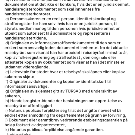
dokumentet om at det ikke er konkurs, hvis det er en juridisk enhet, 
handelsregisterdokumentet som skal innhentes fra 
handelsregisterkontoret,
 c) Dersom søkeren er en reell person, identitetskortkopi og 
strafferegister for ham selv, hvis han er en juridisk person, til 
styrets medlemmer og til den personen hvis juridiske enhet er 
utpekt som autorisert til å administrere og representere i 
handelsregistertidene,
 d) Originalen av informasjonsoffiserdokumentet til den som er 
erklært som ansvarlig leder, dokumentet innhentet fra det aktuelle 
reisebyrået som viser at han har arbeidet i reisebyrået i minst to år, 
kopi av folkeregistrering og straffeattest , den originale eller 
attesterte kopien av dokumentet som viser at han i det minste er 
utdannet videregående,
 e) Leieavtale for stedet hvor et reisebyrå skal åpnes eller kopi av 
søkerens skjøte,
 f) Originaler av dokumenter og kopier av identitetskort til 
informasjonsansvarlige,
 g) Originalen av skjemaet gitt av TÜRSAB med underskrift av 
søkeren,
 h) Handelsregistertidende der beslutningen om opprettelse av 
reisebyrå er offentliggjort,
 i) Notarius publicus forplikter seg til at det angitte navnet vil bli 
endret etter anmodning fra departementet på grunn av forvirring,
 j) Dokument eller garantibrev vedrørende etableringsgarantien på 
beløp fastsatt av departementet,
 k) Notarius publicus forpliktelse angående garantien.
 Undersøkelse