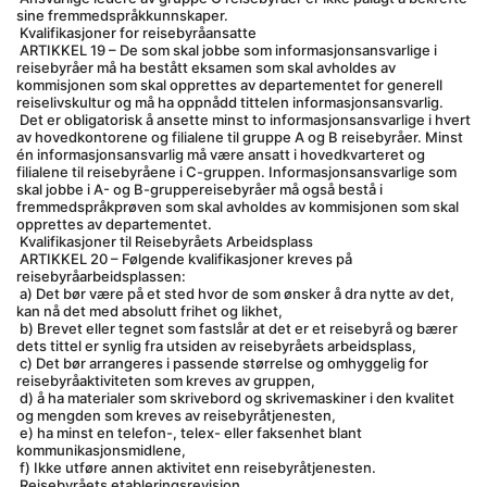
sine fremmedspråkkunnskaper.
 Kvalifikasjoner for reisebyråansatte
 ARTIKKEL 19 – De som skal jobbe som informasjonsansvarlige i 
reisebyråer må ha bestått eksamen som skal avholdes av 
kommisjonen som skal opprettes av departementet for generell 
reiselivskultur og må ha oppnådd tittelen informasjonsansvarlig.
 Det er obligatorisk å ansette minst to informasjonsansvarlige i hvert 
av hovedkontorene og filialene til gruppe A og B reisebyråer. Minst 
én informasjonsansvarlig må være ansatt i hovedkvarteret og 
filialene til reisebyråene i C-gruppen. Informasjonsansvarlige som 
skal jobbe i A- og B-gruppereisebyråer må også bestå i 
fremmedspråkprøven som skal avholdes av kommisjonen som skal 
opprettes av departementet.
 Kvalifikasjoner til Reisebyråets Arbeidsplass
 ARTIKKEL 20 – Følgende kvalifikasjoner kreves på 
reisebyråarbeidsplassen:
 a) Det bør være på et sted hvor de som ønsker å dra nytte av det, 
kan nå det med absolutt frihet og likhet,
 b) Brevet eller tegnet som fastslår at det er et reisebyrå og bærer 
dets tittel er synlig fra utsiden av reisebyråets arbeidsplass,
 c) Det bør arrangeres i passende størrelse og omhyggelig for 
reisebyråaktiviteten som kreves av gruppen,
 d) å ha materialer som skrivebord og skrivemaskiner i den kvalitet 
og mengden som kreves av reisebyråtjenesten,
 e) ha minst en telefon-, telex- eller faksenhet blant 
kommunikasjonsmidlene,
 f) Ikke utføre annen aktivitet enn reisebyråtjenesten.
 Reisebyråets etableringsrevisjon