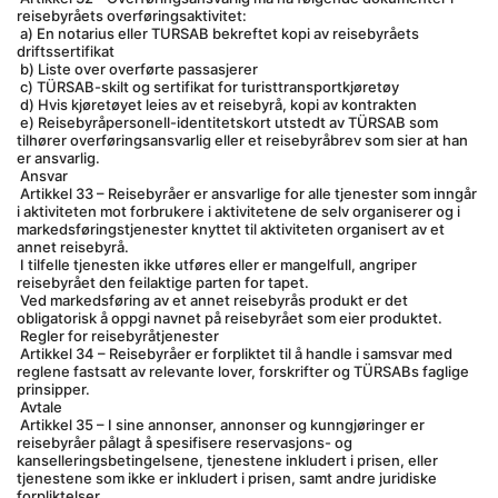
reisebyråets overføringsaktivitet:
 a) En notarius eller TURSAB bekreftet kopi av reisebyråets 
driftssertifikat
 b) Liste over overførte passasjerer
 c) TÜRSAB-skilt og sertifikat for turisttransportkjøretøy
 d) Hvis kjøretøyet leies av et reisebyrå, kopi av kontrakten
 e) Reisebyråpersonell-identitetskort utstedt av TÜRSAB som 
tilhører overføringsansvarlig eller et reisebyråbrev som sier at han 
er ansvarlig.
 Ansvar
 Artikkel 33 – Reisebyråer er ansvarlige for alle tjenester som inngår 
i aktiviteten mot forbrukere i aktivitetene de selv organiserer og i 
markedsføringstjenester knyttet til aktiviteten organisert av et 
annet reisebyrå.
 I tilfelle tjenesten ikke utføres eller er mangelfull, angriper 
reisebyrået den feilaktige parten for tapet.
 Ved markedsføring av et annet reisebyrås produkt er det 
obligatorisk å oppgi navnet på reisebyrået som eier produktet.
 Regler for reisebyråtjenester
 Artikkel 34 – Reisebyråer er forpliktet til å handle i samsvar med 
reglene fastsatt av relevante lover, forskrifter og TÜRSABs faglige 
prinsipper.
 Avtale
 Artikkel 35 – I sine annonser, annonser og kunngjøringer er 
reisebyråer pålagt å spesifisere reservasjons- og 
kanselleringsbetingelsene, tjenestene inkludert i prisen, eller 
tjenestene som ikke er inkludert i prisen, samt andre juridiske 
forpliktelser.