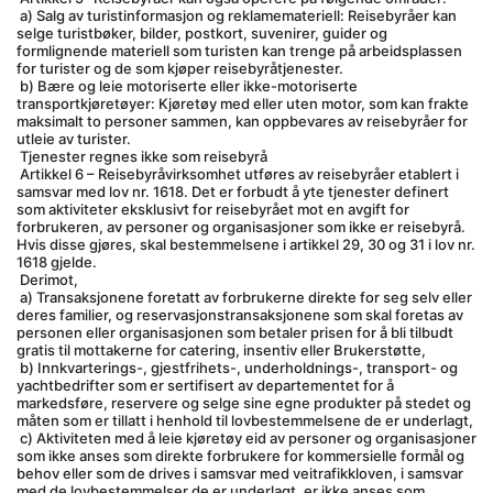
 a) Salg av turistinformasjon og reklamemateriell: Reisebyråer kan 
selge turistbøker, bilder, postkort, suvenirer, guider og 
formlignende materiell som turisten kan trenge på arbeidsplassen 
for turister og de som kjøper reisebyråtjenester.
 b) Bære og leie motoriserte eller ikke-motoriserte 
transportkjøretøyer: Kjøretøy med eller uten motor, som kan frakte 
maksimalt to personer sammen, kan oppbevares av reisebyråer for 
utleie av turister.
 Tjenester regnes ikke som reisebyrå
 Artikkel 6 – Reisebyråvirksomhet utføres av reisebyråer etablert i 
samsvar med lov nr. 1618. Det er forbudt å yte tjenester definert 
som aktiviteter eksklusivt for reisebyrået mot en avgift for 
forbrukeren, av personer og organisasjoner som ikke er reisebyrå. 
Hvis disse gjøres, skal bestemmelsene i artikkel 29, 30 og 31 i lov nr. 
1618 gjelde.
 Derimot,
 a) Transaksjonene foretatt av forbrukerne direkte for seg selv eller 
deres familier, og reservasjonstransaksjonene som skal foretas av 
personen eller organisasjonen som betaler prisen for å bli tilbudt 
gratis til mottakerne for catering, insentiv eller Brukerstøtte,
 b) Innkvarterings-, gjestfrihets-, underholdnings-, transport- og 
yachtbedrifter som er sertifisert av departementet for å 
markedsføre, reservere og selge sine egne produkter på stedet og 
måten som er tillatt i henhold til lovbestemmelsene de er underlagt,
 c) Aktiviteten med å leie kjøretøy eid av personer og organisasjoner 
som ikke anses som direkte forbrukere for kommersielle formål og 
behov eller som de drives i samsvar med veitrafikkloven, i samsvar 
med de lovbestemmelser de er underlagt, er ikke anses som 