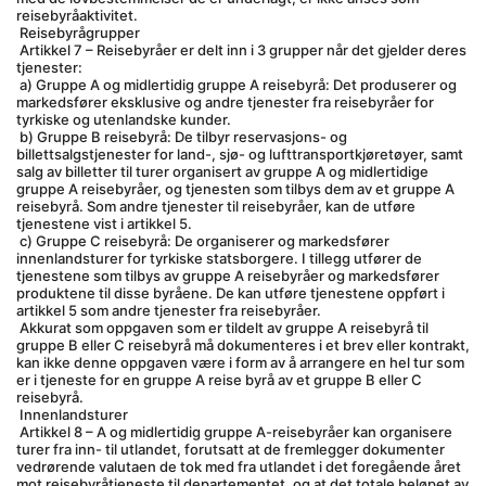
reisebyråaktivitet.
 Reisebyrågrupper
 Artikkel 7 – Reisebyråer er delt inn i 3 grupper når det gjelder deres 
tjenester:
 a) Gruppe A og midlertidig gruppe A reisebyrå: Det produserer og 
markedsfører eksklusive og andre tjenester fra reisebyråer for 
tyrkiske og utenlandske kunder.
 b) Gruppe B reisebyrå: De tilbyr reservasjons- og 
billettsalgstjenester for land-, sjø- og lufttransportkjøretøyer, samt 
salg av billetter til turer organisert av gruppe A og midlertidige 
gruppe A reisebyråer, og tjenesten som tilbys dem av et gruppe A 
reisebyrå. Som andre tjenester til reisebyråer, kan de utføre 
tjenestene vist i artikkel 5.
 c) Gruppe C reisebyrå: De organiserer og markedsfører 
innenlandsturer for tyrkiske statsborgere. I tillegg utfører de 
tjenestene som tilbys av gruppe A reisebyråer og markedsfører 
produktene til disse byråene. De kan utføre tjenestene oppført i 
artikkel 5 som andre tjenester fra reisebyråer.
 Akkurat som oppgaven som er tildelt av gruppe A reisebyrå til 
gruppe B eller C reisebyrå må dokumenteres i et brev eller kontrakt, 
kan ikke denne oppgaven være i form av å arrangere en hel tur som 
er i tjeneste for en gruppe A reise byrå av et gruppe B eller C 
reisebyrå.
 Innenlandsturer
 Artikkel 8 – A og midlertidig gruppe A-reisebyråer kan organisere 
turer fra inn- til utlandet, forutsatt at de fremlegger dokumenter 
vedrørende valutaen de tok med fra utlandet i det foregående året 
mot reisebyråtjeneste til departementet, og at det totale beløpet av 