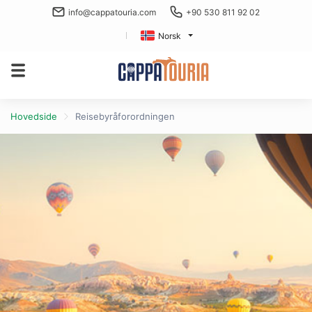
info@cappatouria.com
+90 530 811 92 02
Norsk
Hovedside
Reisebyråforordningen