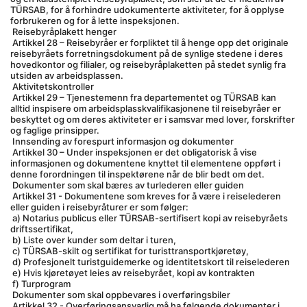
TÜRSAB, for å forhindre udokumenterte aktiviteter, for å opplyse 
forbrukeren og for å lette inspeksjonen.
 Reisebyråplakett henger
 Artikkel 28 – Reisebyråer er forpliktet til å henge opp det originale 
reisebyråets forretningsdokument på de synlige stedene i deres 
hovedkontor og filialer, og reisebyråplaketten på stedet synlig fra 
utsiden av arbeidsplassen.
 Aktivitetskontroller
 Artikkel 29 – Tjenestemenn fra departementet og TÜRSAB kan 
alltid inspisere om arbeidsplasskvalifikasjonene til reisebyråer er 
beskyttet og om deres aktiviteter er i samsvar med lover, forskrifter 
og faglige prinsipper.
 Innsending av forespurt informasjon og dokumenter
 Artikkel 30 – Under inspeksjonen er det obligatorisk å vise 
informasjonen og dokumentene knyttet til elementene oppført i 
denne forordningen til inspektørene når de blir bedt om det.
 Dokumenter som skal bæres av turlederen eller guiden
 Artikkel 31 - Dokumentene som kreves for å være i reiselederen 
eller guiden i reisebyråturer er som følger:
 a) Notarius publicus eller TÜRSAB-sertifisert kopi av reisebyråets 
driftssertifikat,
 b) Liste over kunder som deltar i turen,
 c) TÜRSAB-skilt og sertifikat for turisttransportkjøretøy,
 d) Profesjonelt turistguidemerke og identitetskort til reiselederen
 e) Hvis kjøretøyet leies av reisebyrået, kopi av kontrakten
 f) Turprogram
 Dokumenter som skal oppbevares i overføringsbiler
 Artikkel 32 - Overføringsansvarlig må ha følgende dokumenter i 