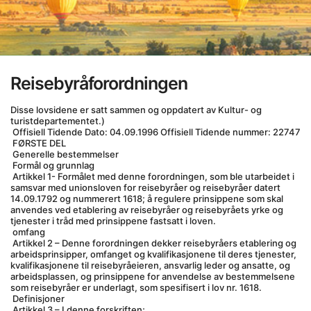
Reisebyråforordningen
Disse lovsidene er satt sammen og oppdatert av Kultur- og 
turistdepartementet.)
 Offisiell Tidende Dato: 04.09.1996 Offisiell Tidende nummer: 22747
 FØRSTE DEL
 Generelle bestemmelser
 Formål og grunnlag
 Artikkel 1- Formålet med denne forordningen, som ble utarbeidet i 
samsvar med unionsloven for reisebyråer og reisebyråer datert 
14.09.1792 og nummerert 1618; å regulere prinsippene som skal 
anvendes ved etablering av reisebyråer og reisebyråets yrke og 
tjenester i tråd med prinsippene fastsatt i loven.
 omfang
 Artikkel 2 – Denne forordningen dekker reisebyråers etablering og 
arbeidsprinsipper, omfanget og kvalifikasjonene til deres tjenester, 
kvalifikasjonene til reisebyråeieren, ansvarlig leder og ansatte, og 
arbeidsplassen, og prinsippene for anvendelse av bestemmelsene 
som reisebyråer er underlagt, som spesifisert i lov nr. 1618.
 Definisjoner
 Artikkel 3 – I denne forskriften;