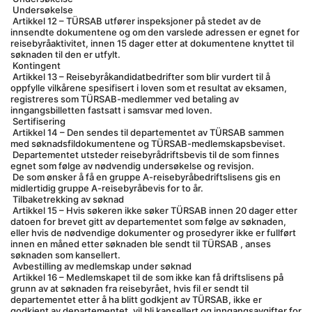
 Undersøkelse
 Artikkel 12 – TÜRSAB utfører inspeksjoner på stedet av de 
innsendte dokumentene og om den varslede adressen er egnet for 
reisebyråaktivitet, innen 15 dager etter at dokumentene knyttet til 
søknaden til den er utfylt.
 Kontingent
 Artikkel 13 – Reisebyråkandidatbedrifter som blir vurdert til å 
oppfylle vilkårene spesifisert i loven som et resultat av eksamen, 
registreres som TÜRSAB-medlemmer ved betaling av 
inngangsbilletten fastsatt i samsvar med loven.
 Sertifisering
 Artikkel 14 – Den sendes til departementet av TÜRSAB sammen 
med søknadsfildokumentene og TÜRSAB-medlemskapsbeviset.
 Departementet utsteder reisebyrådriftsbevis til de som finnes 
egnet som følge av nødvendig undersøkelse og revisjon.
 De som ønsker å få en gruppe A-reisebyråbedriftslisens gis en 
midlertidig gruppe A-reisebyråbevis for to år.
 Tilbaketrekking av søknad
 Artikkel 15 – Hvis søkeren ikke søker TÜRSAB innen 20 dager etter 
datoen for brevet gitt av departementet som følge av søknaden, 
eller hvis de nødvendige dokumenter og prosedyrer ikke er fullført 
innen en måned etter søknaden ble sendt til TÜRSAB , anses 
søknaden som kansellert.
 Avbestilling av medlemskap under søknad
 Artikkel 16 – Medlemskapet til de som ikke kan få driftslisens på 
grunn av at søknaden fra reisebyrået, hvis fil er sendt til 
departementet etter å ha blitt godkjent av TÜRSAB, ikke er 
godkjent av departementet, vil bli kansellert og inngangsavgifter for 