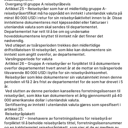
 Overgang til gruppe A reisebyråbevis
 Artikkel 25 – Reisebyråer som har et midlertidig gruppe A-
reisebyråsertifikat må ha oppnådd en inntekt i utenlandsk valuta på 
minst 80 000 USD i retur for sin reisebyråaktivitet innen to år. Disse 
inntektene dokumenteres mot kjøpsseddel eller fakturaer i 
utenlandsk valuta som skal sendes til departementet. 
Departementet har rett til å be om og undersøke 
hoveddokumentene knyttet til inntekt når det finner det 
nødvendig.
 Ved utløpet av toårsperioden trekkes den midlertidige 
driftstillatelsen til reisebyrået, som ikke kan dokumentere sin 
inntekt som angitt ovenfor, av departementet.
 Varslingsperiode for valuta
 Artikkel 26 – Gruppe A-reisebyråer er forpliktet til å dokumentere 
overfor departementet hvert annet år at de mottar en toårsperiode 
tilsvarende 80 000 USD i bytte for sin reisebyråvirksomhet.
 Reisebyråer som ikke dokumenterer sin valutainntekt innen denne 
perioden vil få 2 års frist av departementet for de som har drevet i 5 
år.
 Ved slutten av denne perioden kanselleres forretningslisensen til 
reisebyrået, som ikke kan dokumentere et årlig gjennomsnitt på 40 
000 amerikanske dollar i utenlandsk valuta.
 Sertifisering av inntekt i utenlandsk valuta gjøres som spesifisert i 
artikkel 25.
 Reisebyråplakett
 Artikkel 27 – Innehavere av forretningslisens for reisebyrå er 
forpliktet til å beholde reisebyråets tittel, forretningslisensnummer 
og en kaldstemplet reisebyråplakett, som sier at de er medlem av 