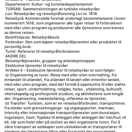
 Departement: Kultur- og turismedepartementet
 TÜRSAB: Sammenslutningen av tyrkiske reisebyråer
 Lov: Reisebyråer og reisebyråforening Lov nr. 1618
 Reisebyrå: Kommersielle foretak underlagt bestemmelsene i loven 
nummerert 1618, som organiserer alle typer reiser til forbrukeren 
med eller uten program og produserer alle tjenestene som kreves 
av denne reisen.
 Bedriftsbevis: Reisebyråbevis
 Forbruker: Den som kjøper reisebyråtjenesten eller produktet til 
personlig bruk.
 Turist: Refererer til reisebyråforbrukeren.
 ANDRE DEL
 Reisebyråtjenester, grupper og arbeidsprinsipper
 Eksklusive tjenester til reisebyråer
 Artikkel 4 – Eksklusive tjenester til reisebyråer er som følger:
 a) Organisering av turer: Reise med eller uten overnatting, fra 
innlandet til utlandet, fra utlandet til landet eller innenfor landet, 
med eller uten program, med det formål å oppmuntre til eller støtte 
reiser, sport, underholdning, religiøs, helse , utdanning, kulturelt, 
vitenskapelig og profesjonelt studium, og aktivitetene som inngår 
der. Organisering, markedsføring, utførelse av tjenester,
 b) Transfer: Turisten, som er en reisebyråforbruker, transporteres 
fra steder som grenseinngangs- og utgangsporter, marinaer, 
intercity eller internasjonale transporttjenester som busstasjon, 
togstasjon, havn, flyplass til anlegget eller anlegget der han/hun vil 
bli, når som helst eller på slutten av den organiserte turen. For å 
sikre transport av selskaper som utelukkende er transportører til 
stedene der tjenestene tilbys eller fra bygda der programmet 