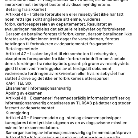
imøtekommet i beløpet bestemt av disse myndighetene.
 Betaling fra sikkerhet
 Artikkel 46 – I tilfelle forbrukeren eller reisebyrået ikke har tatt 
noen rettslige skritt angående sitt emne, vurderes 
forbrukerforespørselen av departementet. Resultatet av 
evalueringen meddeles det aktuelle reisebyrået og forbrukeren.
 Dersom en betaling foretas til forbrukeren, dersom betalingen ikke 
foretas av byrået innen tretti dager fra varseldatoen, foretas 
betalingen til forbrukeren av departementet fra garantien.
 Betalingsmetode
 Artikkel 47 – I saker knyttet til virksomheten til reisebyråer, 
aksepteres forespørsler fra ikke-forbrukerbedrifter om å betale 
deres fordringer fra reisebyråets garanti på grunn av reisebyråets 
gjeld til dem ved fremleggelse av et ferdigstilt dokument 
vedrørende fordringen av rekvirenten eller hvis reisebyrået har 
sluttet å drive og det ikke er forbrukernes etterspørsel.
 KAPITTEL SIX
 Eksamener i informasjonsansvarlig
 Åpning av eksamen
 Artikkel 48 – Eksamener i fremmedspråklig informasjonsoffiser og 
informasjonsansvarlig organiseres av TÜRSAB på datoer og steder 
fastsatt av departementet.
 Kunngjøring
 Artikkel 49 – Eksamensdato og -sted og eksamensprinsipper 
kunngjøres i den tyrkiske utgaven av en av dagsavisene minst en 
måned før eksamensdatoen.
 Samorganisering av informasjonsansvarlig og fremmedspråkprøve
 Artikkel 50 – Informasjonsansvarlig og informasjonsansvarlig 