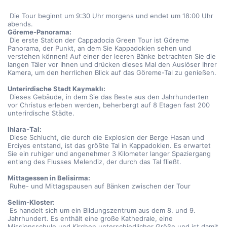
 Die Tour beginnt um 9:30 Uhr morgens und endet um 18:00 Uhr 
abends.
Göreme-Panorama:
 Die erste Station der Cappadocia Green Tour ist Göreme 
Panorama, der Punkt, an dem Sie Kappadokien sehen und 
verstehen können! Auf einer der leeren Bänke betrachten Sie die 
langen Täler vor Ihnen und drücken dieses Mal den Auslöser Ihrer 
Kamera, um den herrlichen Blick auf das Göreme-Tal zu genießen.
Unterirdische Stadt Kaymaklı:
 Dieses Gebäude, in dem Sie das Beste aus den Jahrhunderten 
vor Christus erleben werden, beherbergt auf 8 Etagen fast 200 
unterirdische Städte.
Ihlara-Tal:
 Diese Schlucht, die durch die Explosion der Berge Hasan und 
Erciyes entstand, ist das größte Tal in Kappadokien. Es erwartet 
Sie ein ruhiger und angenehmer 3 Kilometer langer Spaziergang 
entlang des Flusses Melendiz, der durch das Tal fließt.
Mittagessen in Belisirma:
 Ruhe- und Mittagspausen auf Bänken zwischen der Tour
Selim-Kloster:
 Es handelt sich um ein Bildungszentrum aus dem 8. und 9. 
Jahrhundert. Es enthält eine große Kathedrale, eine 
Missionsschule und Kirchen unterschiedlicher Größe und ist damit 