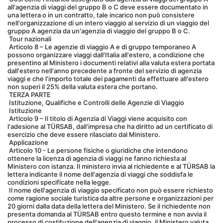
all'agenzia di viaggi del gruppo B o C deve essere documentato in 
una lettera o in un contratto, tale incarico non può consistere 
nell'organizzazione di un intero viaggio al servizio di un viaggio del 
gruppo A agenzia da un'agenzia di viaggio del gruppo B o C.
 Tour nazionali
 Articolo 8 – Le agenzie di viaggio A e di gruppo temporaneo A 
possono organizzare viaggi dall'Italia all'estero, a condizione che 
presentino al Ministero i documenti relativi alla valuta estera portata 
dall'estero nell'anno precedente a fronte del servizio di agenzia 
viaggi e che l'importo totale dei pagamenti da effettuare all'estero 
non superi il 25% della valuta estera che portano.
 TERZA PARTE
 Istituzione, Qualifiche e Controlli delle Agenzie di Viaggio
 Istituzione
 Articolo 9 – Il titolo di Agenzia di Viaggi viene acquisito con 
l'adesione al TÜRSAB, dall'impresa che ha diritto ad un certificato di 
esercizio che deve essere rilasciato dal Ministero.
 Applicazione
 Articolo 10 - Le persone fisiche o giuridiche che intendono 
ottenere la licenza di agenzia di viaggi ne fanno richiesta al 
Ministero con istanza. Il ministero invia al richiedente e al TÜRSAB la 
lettera indicante il nome dell'agenzia di viaggi che soddisfa le 
condizioni specificate nella legge.
 Il nome dell'agenzia di viaggio specificato non può essere richiesto 
come ragione sociale turistica da altre persone e organizzazioni per 
20 giorni dalla data della lettera del Ministero. Se il richiedente non 
presenta domanda al TÜRSAB entro questo termine e non avvia il 
processo di costituzione dell'agenzia di viaggio, il Ministero valuta 