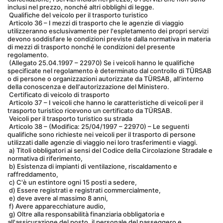
inclusi nel prezzo, nonché altri obblighi di legge.
 Qualifiche del veicolo per il trasporto turistico
 Articolo 36 – I mezzi di trasporto che le agenzie di viaggio 
utilizzeranno esclusivamente per l'espletamento dei propri servizi 
devono soddisfare le condizioni previste dalla normativa in materia 
di mezzi di trasporto nonché le condizioni del presente 
regolamento.
 (Allegato 25.04.1997 – 22970) Se i veicoli hanno le qualifiche 
specificate nel regolamento è determinato dal controllo di TÜRSAB 
o di persone o organizzazioni autorizzate da TÜRSAB, all'interno 
della conoscenza e dell'autorizzazione del Ministero.
 Certificato di veicolo di trasporto
 Articolo 37 – I veicoli che hanno le caratteristiche di veicoli per il 
trasporto turistico ricevono un certificato da TÜRSAB.
 Veicoli per il trasporto turistico su strada
 Articolo 38 – (Modifica: 25/04/1997 – 22970) – Le seguenti 
qualifiche sono richieste nei veicoli per il trasporto di persone 
utilizzati dalle agenzie di viaggio nei loro trasferimenti e viaggi.
 a) Titoli obbligatori ai sensi del Codice della Circolazione Stradale e 
normativa di riferimento,
 b) Esistenza di impianti di ventilazione, riscaldamento e 
raffreddamento,
 c) C'è un estintore ogni 15 posti a sedere,
 d) Essere registrati e registrati commercialmente,
 e) deve avere al massimo 8 anni,
 f) Avere apparecchiature audio,
 g) Oltre alla responsabilità finanziaria obbligatoria e 
all'assicurazione del posto, il personale del passeggero e 