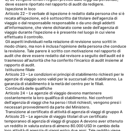
 deve essere riportato nel rapporto di audit da redigere.
 Ispezione in loco
 Articolo 22 – Il verbale di ispezione è redatto dalla persona che si è 
recata all'ispezione, ed è sottoscritto dal titolare dell'agenzia di 
viaggio o dal responsabile responsabile o da uno degli addetti 
all'informazione, che viene dichiarato come sede dell'agenzia di 
viaggio durante l'ispezione e è presente nel luogo in cui viene 
effettuato il controllo.
 Gli aspetti individuati nella relazione di revisione sono scritti in 
modo chiaro, ma non è inclusa l'opinione della persona che conduce 
la revisione. Tale parere è scritto con motivazione nel rapporto di 
audit che deve essere redatto dal revisore a seguito dell'audit ed è 
trasmesso all'autorità che ha conferito l'incarico di audit insieme al 
rapporto di audit.
 Istituzione filiale
 Articolo 23 – Le condizioni ei principi di stabilimento richiesti per le 
agenzie di viaggio sono validi per le succursali che stabiliranno. La 
garanzia di stabilimento è la metà del centro per le filiali.
 Continuità delle qualifiche
 Articolo 24 – Le agenzie di viaggio devono mantenere 
costantemente la loro qualifica di stabilimento. Nei confronti 
dell'agenzia di viaggi che ha perso i titoli richiesti, vengono presi i 
necessari provvedimenti da parte del Ministero.
 Transizione al certificato di attività di agenzia di viaggi di gruppo A
 Articolo 25 – Le agenzie di viaggio titolari di un certificato 
temporaneo di agenzia di viaggi di gruppo A devono aver ottenuto 
un reddito in valuta estera di almeno 80.000 USD in cambio della 
loro attività di agenzia di viaggi entro due anni. Tale reddito viene 