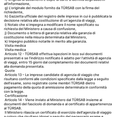
all'informazione,
 g) L'originale del modulo fornito da TÜRSAB con la firma del 
richiedente,
 h) Gazzetta ufficiale del registro delle imprese in cui è pubblicata la 
decisione relativa alla costituzione di un'agenzia di viaggi,
 i) Notaio che si impegna a modificare il nome specificato su 
richiesta del Ministero a causa di confusione,
 j) Documento o lettera di garanzia relativa alla garanzia di 
costituzione nella misura determinata dal Ministero,
 k) Impegno pubblico notarile in merito alla garanzia.
 Visita medica
 Visita medica
 Articolo 12 - TÜRSAB effettua ispezioni in loco sui documenti 
presentati e se l'indirizzo notificato è adatto per l'attività di agenzia 
di viaggi, entro 15 giorni dal completamento dei documenti relativi 
alla domanda presentata.
 Quote
 Articolo 13 – Le imprese candidate di agenzia di viaggio che 
risultano conformi alle condizioni specificate dalla legge a seguito 
dell'esame, sono registrate come membri TÜRSAB dietro 
pagamento della quota di ammissione determinata in conformità 
con la legge.
 Certificazione
 Articolo 14 - Viene inviato al Ministero dal TÜRSAB insieme ai 
documenti del fascicolo di domanda e al certificato di appartenenza 
al TÜRSAB.
 Il Ministero rilascia un certificato di esercizio dell'agenzia di viaggio 
a coloro che risultano idonei a seguito del necessario esame e 