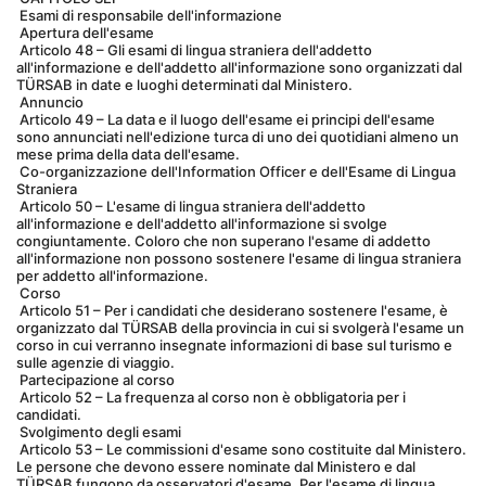
 Esami di responsabile dell'informazione
 Apertura dell'esame
 Articolo 48 – Gli esami di lingua straniera dell'addetto 
all'informazione e dell'addetto all'informazione sono organizzati dal 
TÜRSAB in date e luoghi determinati dal Ministero.
 Annuncio
 Articolo 49 – La data e il luogo dell'esame ei principi dell'esame 
sono annunciati nell'edizione turca di uno dei quotidiani almeno un 
mese prima della data dell'esame.
 Co-organizzazione dell'Information Officer e dell'Esame di Lingua 
Straniera
 Articolo 50 – L'esame di lingua straniera dell'addetto 
all'informazione e dell'addetto all'informazione si svolge 
congiuntamente. Coloro che non superano l'esame di addetto 
all'informazione non possono sostenere l'esame di lingua straniera 
per addetto all'informazione.
 Corso
 Articolo 51 – Per i candidati che desiderano sostenere l'esame, è 
organizzato dal TÜRSAB della provincia in cui si svolgerà l'esame un 
corso in cui verranno insegnate informazioni di base sul turismo e 
sulle agenzie di viaggio.
 Partecipazione al corso
 Articolo 52 – La frequenza al corso non è obbligatoria per i 
candidati.
 Svolgimento degli esami
 Articolo 53 – Le commissioni d'esame sono costituite dal Ministero. 
Le persone che devono essere nominate dal Ministero e dal 
TÜRSAB fungono da osservatori d'esame. Per l'esame di lingua 