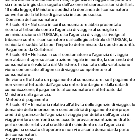
sia ritenuta ingiusta a seguito dell'azione intrapresa ai sensi dell'art. 
16 della legge, il Ministero soddisfa la domanda del consumatore 
convertendo la lettera di garanzia in suo possesso.
 Domanda del consumatore
 Articolo 45 - Nel caso in cui il consumatore abbia presentato 
ricorso al tribunale contro l'agenzia di viaggi e al consiglio di 
amministrazione di TÜRSAB, o se l'agenzia di viaggi si rivolge al 
tribunale contro il consumatore o al collegio arbitrale di TÜRSAB, la 
richiesta è soddisfatta per l'importo determinato da queste autorità.
 Pagamento da Collateral
 Articolo 46 – Nel caso in cui il consumatore o l'agenzia di viaggio 
non abbia intrapreso alcuna azione legale in merito, la domanda del 
consumatore è valutata dal Ministero. Il risultato della valutazione 
viene comunicato all'agenzia di viaggio competente e al 
consumatore.
 Se viene effettuato un pagamento al consumatore, se il pagamento 
non viene effettuato dall'agenzia entro trenta giorni dalla data di 
comunicazione, il pagamento al consumatore è effettuato dal 
Ministero dalla garanzia.
 Metodo di pagamento
 Articolo 47 – In materia relativa all'attività delle agenzie di viaggio, le 
domande delle imprese non consumatrici di pagamento dei propri 
crediti di garanzia dell'agenzia di viaggio per debito dell'agenzia di 
viaggi nei loro confronti sono accolte previa presentazione di atto 
perfezionato relativo al credito di il richiedente o se l'agenzia di 
viaggio ha cessato di operare e non vi è alcuna domanda da parte 
dei consumatori.
 CAPITOLO SEI