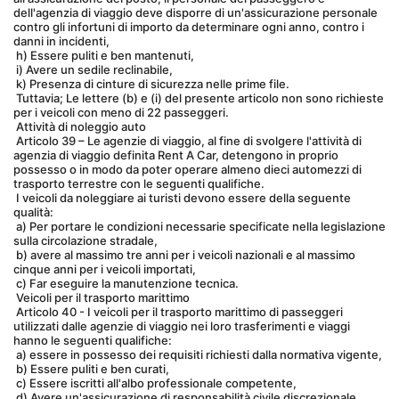
dell'agenzia di viaggio deve disporre di un'assicurazione personale 
contro gli infortuni di importo da determinare ogni anno, contro i 
danni in incidenti,
 h) Essere puliti e ben mantenuti,
 i) Avere un sedile reclinabile,
 k) Presenza di cinture di sicurezza nelle prime file.
 Tuttavia; Le lettere (b) e (i) del presente articolo non sono richieste 
per i veicoli con meno di 22 passeggeri.
 Attività di noleggio auto
 Articolo 39 – Le agenzie di viaggio, al fine di svolgere l'attività di 
agenzia di viaggio definita Rent A Car, detengono in proprio 
possesso o in modo da poter operare almeno dieci automezzi di 
trasporto terrestre con le seguenti qualifiche.
 I veicoli da noleggiare ai turisti devono essere della seguente 
qualità:
 a) Per portare le condizioni necessarie specificate nella legislazione 
sulla circolazione stradale,
 b) avere al massimo tre anni per i veicoli nazionali e al massimo 
cinque anni per i veicoli importati,
 c) Far eseguire la manutenzione tecnica.
 Veicoli per il trasporto marittimo
 Articolo 40 - I veicoli per il trasporto marittimo di passeggeri 
utilizzati dalle agenzie di viaggio nei loro trasferimenti e viaggi 
hanno le seguenti qualifiche:
 a) essere in possesso dei requisiti richiesti dalla normativa vigente,
 b) Essere puliti e ben curati,
 c) Essere iscritti all'albo professionale competente,
 d) Avere un'assicurazione di responsabilità civile discrezionale 