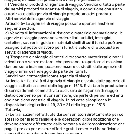
 h) Vendita di prodotti di agenzia di viaggio: Vendita di tutti o parte 
dei servizi prodotti da agenzie di viaggio, a condizione che siano 
autorizzate dall'agenzia di viaggio proprietaria del prodotto.
 Altri servizi delle agenzie di viaggio
 Articolo 5- Le agenzie di viaggio possono operare anche nei 
seguenti settori:
 a) Vendita di informazioni turistiche e materiale promozionale: le 
agenzie di viaggio possono vendere libri turistici, immagini, 
cartoline, souvenir, guide e materiali simili di cui il turista può aver 
bisogno sul posto di lavoro per i turisti e coloro che acquistano 
servizi di agenzia di viaggi.
 b) Trasporto e noleggio di mezzi di trasporto motorizzati e non: I 
veicoli con o senza motore, che possono trasportare al massimo 
due persone insieme, possono essere custoditi dalle agenzie di 
viaggio ai fini del noleggio da parte dei turisti.
 Servizi non conteggiati come agenzia di viaggi
 Articolo 6 - L'attività di Agenzia di viaggio è svolta dalle agenzie di 
viaggio istituite ai sensi della legge n. 1618. È vietata la prestazione 
di servizi definiti come attività esclusiva dell'agenzia di viaggio 
dietro compenso per il consumatore, da parte di persone ed enti 
che non siano agenzie di viaggio. In tal caso si applicano le 
disposizioni degli articoli 29, 30 e 31 della legge n. 1618.
 Tuttavia,
 a) Le transazioni effettuate dai consumatori direttamente per se 
stessi o per le loro famiglie e le operazioni di prenotazione che 
devono essere effettuate dalla persona o dall'organizzazione che 
paga il prezzo per essere offerte gratuitamente ai beneficiari a 
scopo di ristorazione, incentivo o supporto,