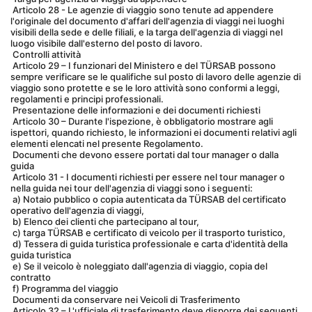
 Articolo 28 - Le agenzie di viaggio sono tenute ad appendere 
l'originale del documento d'affari dell'agenzia di viaggi nei luoghi 
visibili della sede e delle filiali, e la targa dell'agenzia di viaggi nel 
luogo visibile dall'esterno del posto di lavoro.
 Controlli attività
 Articolo 29 – I funzionari del Ministero e del TÜRSAB possono 
sempre verificare se le qualifiche sul posto di lavoro delle agenzie di 
viaggio sono protette e se le loro attività sono conformi a leggi, 
regolamenti e principi professionali.
 Presentazione delle informazioni e dei documenti richiesti
 Articolo 30 – Durante l'ispezione, è obbligatorio mostrare agli 
ispettori, quando richiesto, le informazioni ei documenti relativi agli 
elementi elencati nel presente Regolamento.
 Documenti che devono essere portati dal tour manager o dalla 
guida
 Articolo 31 - I documenti richiesti per essere nel tour manager o 
nella guida nei tour dell'agenzia di viaggi sono i seguenti:
 a) Notaio pubblico o copia autenticata da TÜRSAB del certificato 
operativo dell'agenzia di viaggi,
 b) Elenco dei clienti che partecipano al tour,
 c) targa TÜRSAB e certificato di veicolo per il trasporto turistico,
 d) Tessera di guida turistica professionale e carta d'identità della 
guida turistica
 e) Se il veicolo è noleggiato dall'agenzia di viaggio, copia del 
contratto
 f) Programma del viaggio
 Documenti da conservare nei Veicoli di Trasferimento
 Articolo 32 – L'ufficiale di trasferimento deve disporre dei seguenti 