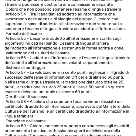
straniera può essere costituita una commissione separata.
 Coloro che non possono sostenere l'esame di lingua straniera
 Articolo 54 – Tra i candidati ad addetto all'informazione che 
lavoreranno nelle agenzie di viaggio del gruppo C, coloro che 
superano l'esame di addetto all'informazione non sono tenuti a 
sostenere l'esame di lingua straniera ad addetto all'informazione.
 Formato dell'esame
 Articolo 55 – L'esame di addetto all'informazione è scritto sugli 
argomenti indicati nel bando; L'esame di lingua straniera 
dell'addetto all'informazione è sostenuto in forma scritta e orale.
 Valutazione dei risultati dell'esame
 Articolo 56 – L'addetto all'informazione e l'esame di lingua straniera 
dell'addetto all'informazione sono valutati separatamente.
 Sistema di punteggio
 Articolo 57 – La valutazione è in cento punti negli esami. Il grado di 
successo dell'esame di Information Officer è di almeno 60 punti. 
Nell'esame di lingua straniera, la traduzione dal turco ottiene 25 
punti, la traduzione in turco 25 punti e l'orale 50 punti. In questo 
esame è richiesto un totale di almeno 60 punti.
 Certificato di successo
 Articolo 58 – A coloro che superano l'esame viene rilasciato un 
certificato di addetto all'informazione, approvato dal Ministero della 
Cultura e del Turismo, e un certificato di addetto all'informazione in 
lingua straniera.
 Esenzione dall'esame
 Articolo 59 – Coloro che hanno superato con successo gli esami di 
orientamento turistico professionale aperti dal Ministero della 
Cultura e del Turismo e coloro che sono stati designati per una 