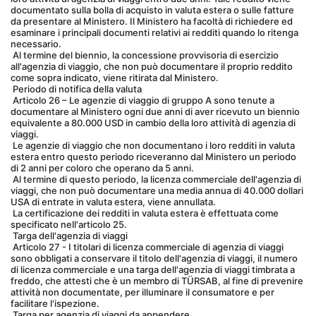
documentato sulla bolla di acquisto in valuta estera o sulle fatture 
da presentare al Ministero. Il Ministero ha facoltà di richiedere ed 
esaminare i principali documenti relativi ai redditi quando lo ritenga 
necessario.
 Al termine del biennio, la concessione provvisoria di esercizio 
all'agenzia di viaggio, che non può documentare il proprio reddito 
come sopra indicato, viene ritirata dal Ministero.
 Periodo di notifica della valuta
 Articolo 26 – Le agenzie di viaggio di gruppo A sono tenute a 
documentare al Ministero ogni due anni di aver ricevuto un biennio 
equivalente a 80.000 USD in cambio della loro attività di agenzia di 
viaggi.
 Le agenzie di viaggio che non documentano i loro redditi in valuta 
estera entro questo periodo riceveranno dal Ministero un periodo 
di 2 anni per coloro che operano da 5 anni.
 Al termine di questo periodo, la licenza commerciale dell'agenzia di 
viaggi, che non può documentare una media annua di 40.000 dollari 
USA di entrate in valuta estera, viene annullata.
 La certificazione dei redditi in valuta estera è effettuata come 
specificato nell'articolo 25.
 Targa dell'agenzia di viaggi
 Articolo 27 - I titolari di licenza commerciale di agenzia di viaggi 
sono obbligati a conservare il titolo dell'agenzia di viaggi, il numero 
di licenza commerciale e una targa dell'agenzia di viaggi timbrata a 
freddo, che attesti che è un membro di TÜRSAB, al fine di prevenire 
attività non documentate, per illuminare il consumatore e per 
facilitare l'ispezione.
 Targa per agenzia di viaggi da appendere