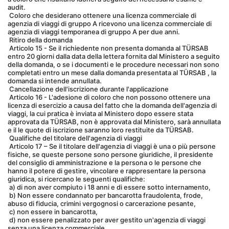
audit.
 Coloro che desiderano ottenere una licenza commerciale di 
agenzia di viaggi di gruppo A ricevono una licenza commerciale di 
agenzia di viaggi temporanea di gruppo A per due anni.
 Ritiro della domanda
 Articolo 15 - Se il richiedente non presenta domanda al TÜRSAB 
entro 20 giorni dalla data della lettera fornita dal Ministero a seguito 
della domanda, o se i documenti e le procedure necessari non sono 
completati entro un mese dalla domanda presentata al TÜRSAB , la 
domanda si intende annullata.
 Cancellazione dell'iscrizione durante l'applicazione
 Articolo 16 - L'adesione di coloro che non possono ottenere una 
licenza di esercizio a causa del fatto che la domanda dell'agenzia di 
viaggi, la cui pratica è inviata al Ministero dopo essere stata 
approvata da TÜRSAB, non è approvata dal Ministero, sarà annullata 
e il le quote di iscrizione saranno loro restituite da TÜRSAB.
 Qualifiche del titolare dell'agenzia di viaggi
 Articolo 17 – Se il titolare dell'agenzia di viaggi è una o più persone 
fisiche, se queste persone sono persone giuridiche, il presidente 
del consiglio di amministrazione e la persona o le persone che 
hanno il potere di gestire, vincolare e rappresentare la persona 
giuridica, si ricercano le seguenti qualifiche:
 a) di non aver compiuto i 18 anni e di essere sotto internamento,
 b) Non essere condannato per bancarotta fraudolenta, frode, 
abuso di fiducia, crimini vergognosi o carcerazione pesante,
 c) non essere in bancarotta,
 d) non essere penalizzato per aver gestito un'agenzia di viaggi 
senza una licenza commerciale,