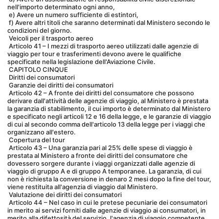
nell'importo determinato ogni anno,
 e) Avere un numero sufficiente di estintori,
 f) Avere altri titoli che saranno determinati dal Ministero secondo le 
condizioni del giorno.
 Veicoli per il trasporto aereo
 Articolo 41 – I mezzi di trasporto aereo utilizzati dalle agenzie di 
viaggio per tour e trasferimenti devono avere le qualifiche 
specificate nella legislazione dell'Aviazione Civile.
 CAPITOLO CINQUE
 Diritti dei consumatori
 Garanzie dei diritti dei consumatori
 Articolo 42 – A fronte dei diritti del consumatore che possono 
derivare dall'attività delle agenzie di viaggio, al Ministero è prestata 
la garanzia di stabilimento, il cui importo è determinato dal Ministero 
e specificato negli articoli 12 e 16 della legge, e le garanzie di viaggio 
di cui al secondo comma dell'articolo 13 della legge per i viaggi che 
organizzano all'estero.
 Copertura del tour
 Articolo 43 – Una garanzia pari al 25% delle spese di viaggio è 
prestata al Ministero a fronte dei diritti del consumatore che 
dovessero sorgere durante i viaggi organizzati dalle agenzie di 
viaggio di gruppo A e di gruppo A temporanee. La garanzia, di cui 
non è richiesta la conversione in denaro 2 mesi dopo la fine del tour, 
viene restituita all'agenzia di viaggio dal Ministero.
 Valutazione dei diritti dei consumatori
 Articolo 44 – Nel caso in cui le pretese pecuniarie dei consumatori 
in merito ai servizi forniti dalle agenzie di viaggio ai consumatori, in 
merito alla difettosità del servizio, l'agenzia di viaggio competente 