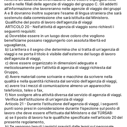
sedi e nelle filiali delle agenzie di viaggio del gruppo C. Gli addetti 
all'informazione che lavoreranno nelle agenzie di viaggio dei gruppi 
A e B dovranno inoltre superare l'esame di lingua straniera che sarà 
sostenuto dalla commissione che sarà istituita dal Ministero.
 Qualifiche del posto di lavoro dell'agenzia di viaggi
 ARTICOLO 20 - Nell'attività di agenzia di viaggio sono richiesti i 
seguenti requisiti:
 a) Dovrebbe essere in un luogo dove coloro che vogliono 
beneficiarne possano raggiungerlo con assoluta libertà ed 
uguaglianza,
 b) La lettera o il segno che determina che si tratta di un'agenzia di 
viaggi e ne porta il titolo è visibile dall'esterno del luogo di lavoro 
dell'agenzia di viaggi,
 c) deve essere organizzato in dimensioni adeguate e 
meticolosamente per l'attività di agenzia di viaggi richiesta dal 
Gruppo,
 d) Avere materiali come scrivanie e macchine da scrivere nella 
qualità e nella quantità richiesta dal servizio dell'agenzia di viaggi,
 e) avere tra i mezzi di comunicazione almeno un apparecchio 
telefonico, telex o fax,
 f) Non svolgere altra attività diversa dal servizio di agenzia di viaggi.
 Verifica dell'istituzione di un'agenzia di viaggi
 Articolo 21 - Durante l'istituzione dell'agenzia di viaggi, i seguenti 
punti sono presi in considerazione durante l'ispezione sul posto di 
lavoro che deve essere effettuata dal Ministero e dal TÜRSAB:
 a) se il posto di lavoro ha le qualifiche specificate nell'articolo 20 del 
presente regolamento,
 b) Se vengono tenuti i registri previsti dalle leggi sul personale,