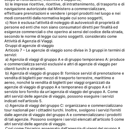
 b) le imprese ricettive, ricettive, di intrattenimento, di trasporto e di 
navigazione autorizzate dal Ministero a commercializzare, 
effettuare prenotazioni e vendere i propri prodotti nel luogo e nei 
modi consentiti dalla normativa legale cui sono soggetti,
 c) Non è esclusa l'attività di noleggio di autoveicoli di proprietà di 
persone ed enti che non siano consumatori diretti per finalità ed 
esigenze commerciali o che operino ai sensi del codice della strada, 
secondo le norme di legge cui sono soggetti. considerato come 
Attività di Agenzia di Viaggi.
 Gruppi di agenzie di viaggio
 Articolo 7 – Le agenzie di viaggio sono divise in 3 gruppi in termini di 
servizi:
 a) Agenzia di viaggi di gruppo A e di gruppo temporaneo A: produce 
e commercializza servizi esclusivi e altri di agenzie di viaggio per 
clienti turchi e stranieri.
 b) Agenzia di viaggio di gruppo B: fornisce servizi di prenotazione e 
vendita di biglietti per mezzi di trasporto terrestre, marittimo e 
aereo, nonché la vendita di biglietti per viaggi organizzati da 
agenzie di viaggio di gruppo A e temporaneo di gruppo A e il 
servizio loro fornito da un'agenzia di viaggio del gruppo A. Come 
altri servizi delle agenzie di viaggio, possono eseguire i servizi 
indicati nell'articolo 5.
 c) Agenzia di viaggi del gruppo C: organizzano e commercializzano 
tour nazionali per i cittadini turchi. Inoltre, svolgono i servizi forniti 
dalle agenzie di viaggio del gruppo A e commercializzano i prodotti 
di tali agenzie. Possono svolgere i servizi elencati all'articolo 5 come 
altri servizi delle agenzie di viaggio.
 Così come l'incarico assegnato dall'agenzia di viaggi del gruppo A 