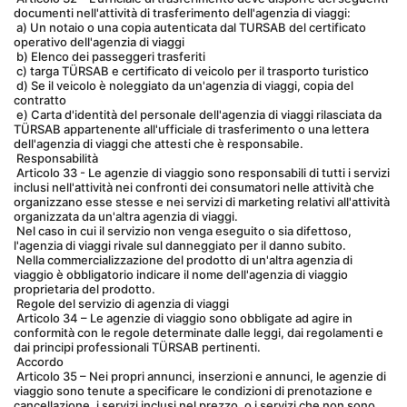
documenti nell'attività di trasferimento dell'agenzia di viaggi:
 a) Un notaio o una copia autenticata dal TURSAB del certificato 
operativo dell'agenzia di viaggi
 b) Elenco dei passeggeri trasferiti
 c) targa TÜRSAB e certificato di veicolo per il trasporto turistico
 d) Se il veicolo è noleggiato da un'agenzia di viaggi, copia del 
contratto
 e) Carta d'identità del personale dell'agenzia di viaggi rilasciata da 
TÜRSAB appartenente all'ufficiale di trasferimento o una lettera 
dell'agenzia di viaggi che attesti che è responsabile.
 Responsabilità
 Articolo 33 - Le agenzie di viaggio sono responsabili di tutti i servizi 
inclusi nell'attività nei confronti dei consumatori nelle attività che 
organizzano esse stesse e nei servizi di marketing relativi all'attività 
organizzata da un'altra agenzia di viaggi.
 Nel caso in cui il servizio non venga eseguito o sia difettoso, 
l'agenzia di viaggi rivale sul danneggiato per il danno subito.
 Nella commercializzazione del prodotto di un'altra agenzia di 
viaggio è obbligatorio indicare il nome dell'agenzia di viaggio 
proprietaria del prodotto.
 Regole del servizio di agenzia di viaggi
 Articolo 34 – Le agenzie di viaggio sono obbligate ad agire in 
conformità con le regole determinate dalle leggi, dai regolamenti e 
dai principi professionali TÜRSAB pertinenti.
 Accordo
 Articolo 35 – Nei propri annunci, inserzioni e annunci, le agenzie di 
viaggio sono tenute a specificare le condizioni di prenotazione e 
cancellazione, i servizi inclusi nel prezzo, o i servizi che non sono 