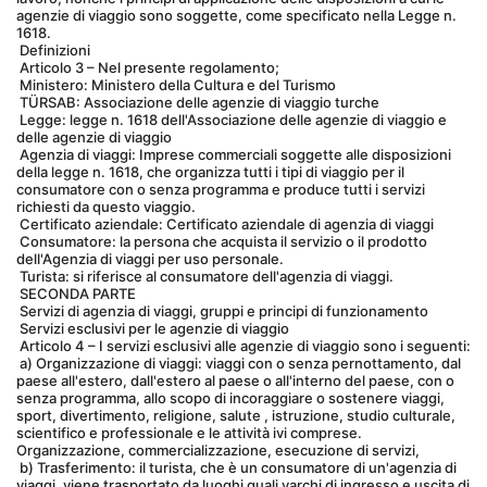
agenzie di viaggio sono soggette, come specificato nella Legge n. 
1618.
 Definizioni
 Articolo 3 – Nel presente regolamento;
 Ministero: Ministero della Cultura e del Turismo
 TÜRSAB: Associazione delle agenzie di viaggio turche
 Legge: legge n. 1618 dell'Associazione delle agenzie di viaggio e 
delle agenzie di viaggio
 Agenzia di viaggi: Imprese commerciali soggette alle disposizioni 
della legge n. 1618, che organizza tutti i tipi di viaggio per il 
consumatore con o senza programma e produce tutti i servizi 
richiesti da questo viaggio.
 Certificato aziendale: Certificato aziendale di agenzia di viaggi
 Consumatore: la persona che acquista il servizio o il prodotto 
dell'Agenzia di viaggi per uso personale.
 Turista: si riferisce al consumatore dell'agenzia di viaggi.
 SECONDA PARTE
 Servizi di agenzia di viaggi, gruppi e principi di funzionamento
 Servizi esclusivi per le agenzie di viaggio
 Articolo 4 – I servizi esclusivi alle agenzie di viaggio sono i seguenti:
 a) Organizzazione di viaggi: viaggi con o senza pernottamento, dal 
paese all'estero, dall'estero al paese o all'interno del paese, con o 
senza programma, allo scopo di incoraggiare o sostenere viaggi, 
sport, divertimento, religione, salute , istruzione, studio culturale, 
scientifico e professionale e le attività ivi comprese. 
Organizzazione, commercializzazione, esecuzione di servizi,
 b) Trasferimento: il turista, che è un consumatore di un'agenzia di 
viaggi, viene trasportato da luoghi quali varchi di ingresso e uscita di 