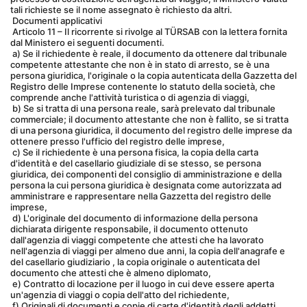
tali richieste se il nome assegnato è richiesto da altri.
 Documenti applicativi
 Articolo 11 – Il ricorrente si rivolge al TÜRSAB con la lettera fornita 
dal Ministero ei seguenti documenti.
 a) Se il richiedente è reale, il documento da ottenere dal tribunale 
competente attestante che non è in stato di arresto, se è una 
persona giuridica, l'originale o la copia autenticata della Gazzetta del 
Registro delle Imprese contenente lo statuto della società, che 
comprende anche l'attività turistica o di agenzia di viaggi,
 b) Se si tratta di una persona reale, sarà prelevato dal tribunale 
commerciale; il documento attestante che non è fallito, se si tratta 
di una persona giuridica, il documento del registro delle imprese da 
ottenere presso l'ufficio del registro delle imprese,
 c) Se il richiedente è una persona fisica, la copia della carta 
d'identità e del casellario giudiziale di se stesso, se persona 
giuridica, dei componenti del consiglio di amministrazione e della 
persona la cui persona giuridica è designata come autorizzata ad 
amministrare e rappresentare nella Gazzetta del registro delle 
imprese,
 d) L'originale del documento di informazione della persona 
dichiarata dirigente responsabile, il documento ottenuto 
dall'agenzia di viaggi competente che attesti che ha lavorato 
nell'agenzia di viaggi per almeno due anni, la copia dell'anagrafe e 
del casellario giudiziario , la copia originale o autenticata del 
documento che attesti che è almeno diplomato,
 e) Contratto di locazione per il luogo in cui deve essere aperta 
un'agenzia di viaggi o copia dell'atto del richiedente,
 f) Originali di documenti e copie di carte d'identità degli addetti 