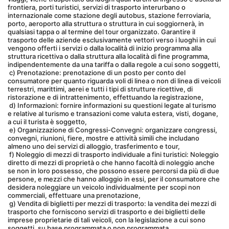
frontiera, porti turistici, servizi di trasporto interurbano o 
internazionale come stazione degli autobus, stazione ferroviaria, 
porto, aeroporto alla struttura o struttura in cui soggiornerà, in 
qualsiasi tappa o al termine del tour organizzato. Garantire il 
trasporto delle aziende esclusivamente vettori verso i luoghi in cui 
vengono offerti i servizi o dalla località di inizio programma alla 
struttura ricettiva o dalla struttura alla località di fine programma, 
indipendentemente da una tariffa o dalla regole a cui sono soggetti,
 c) Prenotazione: prenotazione di un posto per conto del 
consumatore per quanto riguarda voli di linea o non di linea di veicoli 
terrestri, marittimi, aerei e tutti i tipi di strutture ricettive, di 
ristorazione e di intrattenimento, effettuando la registrazione,
 d) Informazioni: fornire informazioni su questioni legate al turismo 
e relative al turismo e transazioni come valuta estera, visti, dogane, 
a cui il turista è soggetto,
 e) Organizzazione di Congressi-Convegni: organizzare congressi, 
convegni, riunioni, fiere, mostre e attività simili che includano 
almeno uno dei servizi di alloggio, trasferimento e tour,
 f) Noleggio di mezzi di trasporto individuale a fini turistici: Noleggio 
diretto di mezzi di proprietà o che hanno facoltà di noleggio anche 
se non in loro possesso, che possono essere percorsi da più di due 
persone, e mezzi che hanno alloggio in essi, per il consumatore che 
desidera noleggiare un veicolo individualmente per scopi non 
commerciali, effettuare una prenotazione,
 g) Vendita di biglietti per mezzi di trasporto: la vendita dei mezzi di 
trasporto che forniscono servizi di trasporto e dei biglietti delle 
imprese proprietarie di tali veicoli, con la legislazione a cui sono 
soggetti, su base programmata o non programmata,