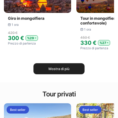
Giro in mongolfiera
Tour in mongolfiera
confortevole)
1 ora
1 ora
420 €
300 €
450 €
%29
330 €
%27
Prezzo di partenza
Prezzo di partenza
Mostra di più
Tour privati
Best seller
Best seller