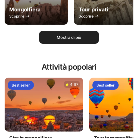
Mongolfiera
Tour privati
Scoprire
Scoprire
Mostra di più
Attività popolari
4.67
Best seller
Best seller
Giro in mongolfiera
Tour in mongolfiera