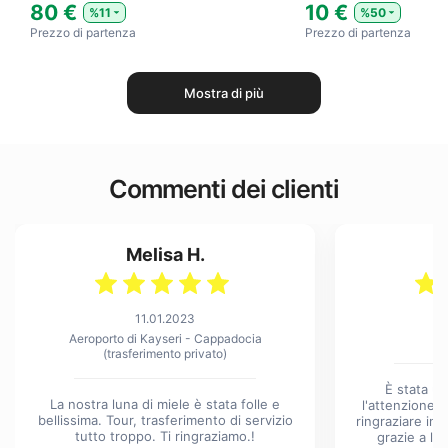
80 €
10 €
%11
%50
Prezzo di partenza
Prezzo di partenza
Mostra di più
Commenti dei clienti
Melisa H.
11.01.2023
Aeroporto di Kayseri - Cappadocia
Gi
(trasferimento privato)
È stata un
La nostra luna di miele è stata folle e
l'attenzione 
bellissima. Tour, trasferimento di servizio
ringraziare in 
tutto troppo. Ti ringraziamo.!
grazie a lo