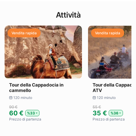
Attività
Vendita rapida
Vendita rapida
Tour della Cappadocia in
Tour della Cappado
cammello
ATV
120 minuto
120 minuto
90 €
55 €
60 €
35 €
%33
%36
Prezzo di partenza
Prezzo di partenza