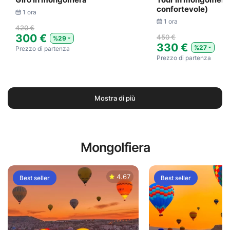
confortevole)
1 ora
1 ora
420 €
300 €
450 €
%29
330 €
%27
Prezzo di partenza
Prezzo di partenza
Mostra di più
Mongolfiera
4.67
Best seller
Best seller