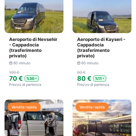
Aeroporto di Nevsehir
Aeroporto di Kayseri -
- Cappadocia
Cappadocia
(trasferimento
(trasferimento
privato)
privato)
60 minuto
60 minuto
100 €
90 €
70 €
80 €
%30
%11
Prezzo di partenza
Prezzo di partenza
Vendita rapida
Vendita rapida