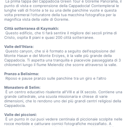
 La prima tappa del Cappadocia Green Tour è Göreme Panorama, il 
punto di vista e comprensione della Cappadocia! Contemplerai le 
lunghe valli di fronte a te su una delle panchine vuote e questa 
volta premerai l'otturatore della tua macchina fotografica per la 
magnifica vista della valle di Goreme.
Città sotterranea di Kaymaklı:
 Questo edificio, che ti farà sentire il migliore dei secoli prima di 
Cristo, ospita 8 piani e quasi 200 città sotterranee.
Valle dell'Ihlara:
 Questo canyon, che si è formato a seguito dell'esplosione del 
Monte Hasan e del Monte Erciyes, è la valle più grande della 
Cappadocia. Ti aspetta una tranquilla e piacevole passeggiata di 3 
chilometri lungo il fiume Melendiz che scorre attraverso la valle.
Pranzo a Belisirma:
 Riposo e pause pranzo sulle panchine tra un giro e l'altro
Monastero di Selim:
 È un centro educativo risalente all'VIII e al IX secolo. Contiene una 
grande cattedrale, una scuola missionaria e chiese di varie 
dimensioni, che lo rendono uno dei più grandi centri religiosi della 
Cappadocia.
Valle dei piccioni:
 È un punto in cui puoi vedere centinaia di piccionaie scolpite nelle 
rocce morbide e catturare cornici fotografiche mozzafiato. A 