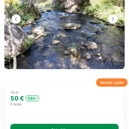
Vendita rapida
75 €
50 €
%33
A testa