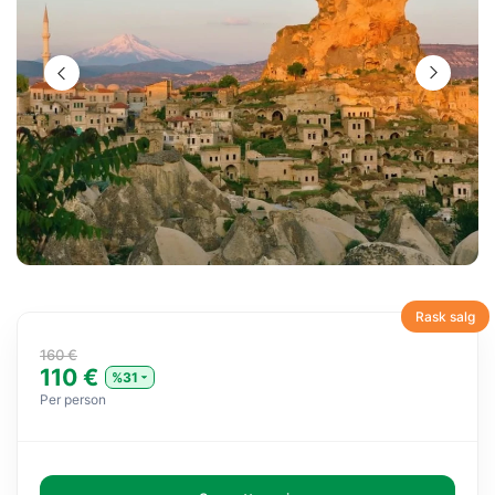
Rask salg
160 €
110 €
%31
Per person