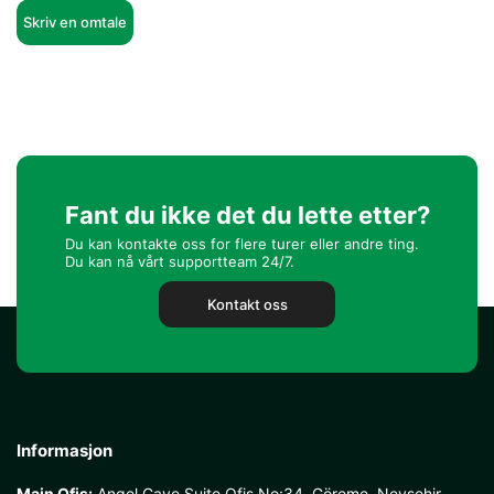
Skriv en omtale
Fant du ikke det du lette etter?
Du kan kontakte oss for flere turer eller andre ting.
Du kan nå vårt supportteam 24/7.
Kontakt oss
Informasjon
Main Ofis:
Angel Cave Suite Ofis No:34, Göreme, Nevşehir