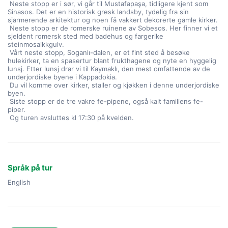
 Neste stopp er i sør, vi går til Mustafapaşa, tidligere kjent som 
Sinasos. Det er en historisk gresk landsby, tydelig fra sin 
sjarmerende arkitektur og noen få vakkert dekorerte gamle kirker.
 Neste stopp er de romerske ruinene av Sobesos. Her finner vi et 
sjeldent romersk sted med badehus og fargerike 
steinmosaikkgulv.
 Vårt neste stopp, Soganlı-dalen, er et fint sted å besøke 
hulekirker, ta en spasertur blant frukthagene og nyte en hyggelig 
lunsj. Etter lunsj drar vi til Kaymaklı, den mest omfattende av de 
underjordiske byene i Kappadokia.
 Du vil komme over kirker, staller og kjøkken i denne underjordiske 
byen.
 Siste stopp er de tre vakre fe-pipene, også kalt familiens fe-
piper.
 Og turen avsluttes kl 17:30 på kvelden.
Språk på tur
English