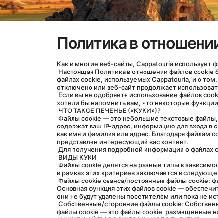
Политика в отношении
Как и многие веб-сайты, Cappatouria использует 
 Настоящая Политика в отношении файлов cookie была подготовлена для информирования посетителей веб-сайта об определении файлов cookie, типах файлов cookie, 
файлах cookie, используемых Cappatouria, и о том
отключено или веб-сайт продолжает использоват
 Если вы не одобряете использование файлов cookie, мы просим вас не продолжать работу с веб-сайтом или изменить настройки файлов cookie в вашем браузере. Мы 
хотели бы напомнить вам, что некоторые функции
 ЧТО ТАКОЕ ПЕЧЕНЬЕ («КУКИ»)?
 Файлы cookie — это небольшие текстовые файлы, которые сохраняются на вашем компьютере или мобильном устройстве, когда вы посещаете веб-сайт. Эти файлы 
содержат ваш IP-адрес, информацию для входа в с
как имя и фамилия или адрес. Благодаря файлам c
представлен интересующий вас контент.
 Для получения подробной информации о файлах c
 ВИДЫ КУКИ
 Файлы cookie делятся на разные типы в зависимости от таких критериев, как время их хранения на мобильных устройствах и кем они размещаются. Основное различие 
в рамках этих критериев заключается в следующе
 Файлы cookie сеанса/постоянные файлы cookie: файлы cookie сеанса являются временными файлами cookie и удаляются с устройства после закрытия браузера. 
Основная функция этих файлов cookie — обеспечит
они не будут удалены посетителем или пока не ис
 Собственные/сторонние файлы cookie: Собственные файлы cookie — это файлы cookie, размещаемые на устройстве оператором посещаемого веб-сайта. Сторонние 
файлы cookie — это файлы cookie, размещенные 