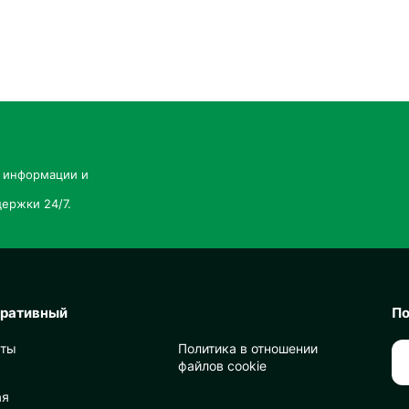
й информации и
ержки 24/7.
оративный
По
кты
Политика в отношении
файлов cookie
ая