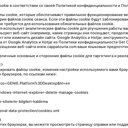
рии файлов cookie сеанса. Если эти файлы cookie будут заблокирова
е требуется для использования обязательных файлов cookie.
ьзуют веб-сайт (например, какие страницы они посещают, продолжит
или изменить дизайн сайта. Google Analytics и Hotjar, инструменты
 от Google Analytics и Hotjar из Политики конфиденциальности Get 
E?
 браузеров, по ссылкам ниже:
7?co=GENIE.Platform%3DDesktop&hl=en
windows-internet-explorer-delete-manage-cookies
-sitelerin-bilgileri-kaldirma
sonal-data-protection/cookies.xml
R