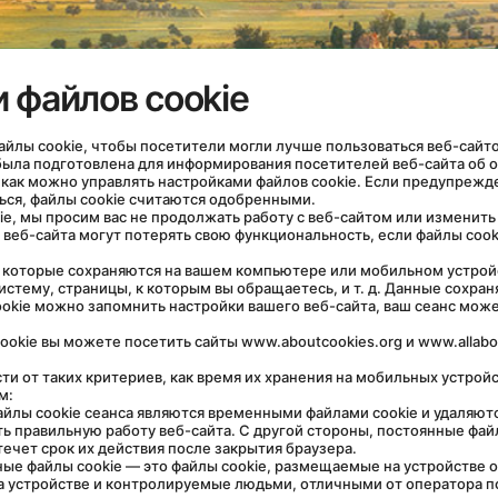
 файлов cookie
файлы cookie, чтобы посетители могли лучше пользоваться веб-сайт
, как можно управлять настройками файлов cookie. Если предупрежде
ься, файлы cookie считаются одобренными.
 веб-сайта могут потерять свою функциональность, если файлы cook
истему, страницы, к которым вы обращаетесь, и т. д. Данные сохран
ookie можно запомнить настройки вашего веб-сайта, ваш сеанс мож
ookie вы можете посетить сайты www.aboutcookies.org и www.allabou
м:
ь правильную работу веб-сайта. С другой стороны, постоянные файлы
течет срок их действия после закрытия браузера.
на устройстве и контролируемые людьми, отличными от оператора п