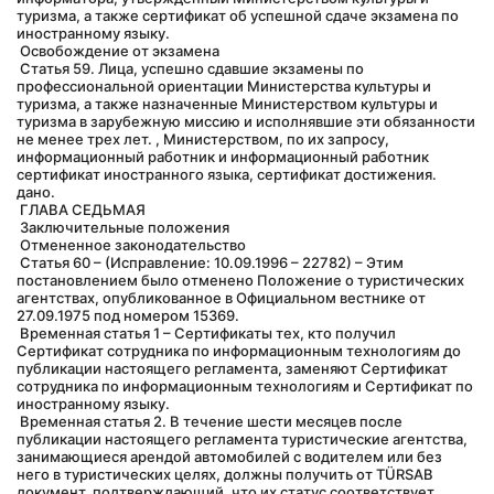
туризма, а также сертификат об успешной сдаче экзамена по 
иностранному языку.
 Освобождение от экзамена
 Статья 59. Лица, успешно сдавшие экзамены по 
профессиональной ориентации Министерства культуры и 
туризма, а также назначенные Министерством культуры и 
туризма в зарубежную миссию и исполнявшие эти обязанности 
не менее трех лет. , Министерством, по их запросу, 
информационный работник и информационный работник 
сертификат иностранного языка, сертификат достижения. 
дано.
 ГЛАВА СЕДЬМАЯ
 Заключительные положения
 Отмененное законодательство
 Статья 60 – (Исправление: 10.09.1996 – 22782) – Этим 
постановлением было отменено Положение о туристических 
агентствах, опубликованное в Официальном вестнике от 
27.09.1975 под номером 15369.
 Временная статья 1 – Сертификаты тех, кто получил 
Сертификат сотрудника по информационным технологиям до 
публикации настоящего регламента, заменяют Сертификат 
сотрудника по информационным технологиям и Сертификат по 
иностранному языку.
 Временная статья 2. В течение шести месяцев после 
публикации настоящего регламента туристические агентства, 
занимающиеся арендой автомобилей с водителем или без 
него в туристических целях, должны получить от TÜRSAB 
документ, подтверждающий, что их статус соответствует 