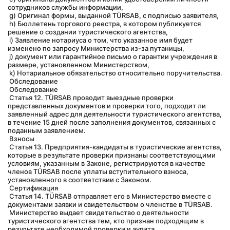
сотрудников службы информации,
 g) Оригинал формы, выданной TÜRSAB, с подписью заявителя,
 h) Бюллетень торгового реестра, в котором публикуется 
решение о создании туристического агентства,
 i) Заявление нотариуса о том, что указанное имя будет 
изменено по запросу Министерства из-за путаницы,
 j) документ или гарантийное письмо о гарантии учреждения в 
размере, установленном Министерством,
 k) Нотариальное обязательство относительно поручительства.
 Обследование
 Обследование
 Статья 12. TÜRSAB проводит выездные проверки 
представленных документов и проверки того, подходит ли 
заявленный адрес для деятельности туристического агентства, 
в течение 15 дней после заполнения документов, связанных с 
поданным заявлением.
 Взносы
 Статья 13. Предприятия-кандидаты в туристические агентства, 
которые в результате проверки признаны соответствующими 
условиям, указанным в Законе, регистрируются в качестве 
членов TÜRSAB после уплаты вступительного взноса, 
установленного в соответствии с Законом.
 Сертификация
 Статья 14. TÜRSAB отправляет его в Министерство вместе с 
документами заявки и свидетельством о членстве в TÜRSAB.
 Министерство выдает свидетельство о деятельности 
туристического агентства тем, кто признан подходящим в 
результате необходимой проверки и аудита.