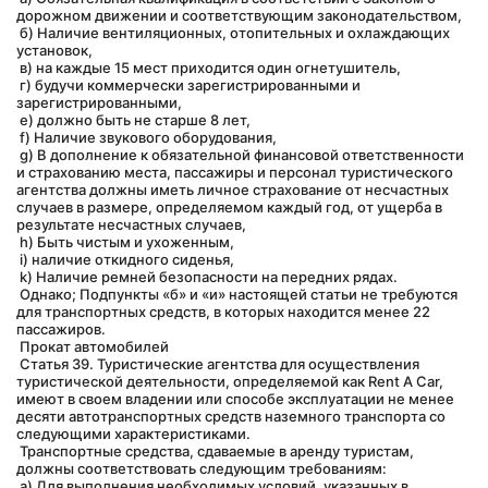
дорожном движении и соответствующим законодательством,
 б) Наличие вентиляционных, отопительных и охлаждающих 
установок,
 в) на каждые 15 мест приходится один огнетушитель,
 г) будучи коммерчески зарегистрированными и 
зарегистрированными,
 e) должно быть не старше 8 лет,
 f) Наличие звукового оборудования,
 g) В дополнение к обязательной финансовой ответственности 
и страхованию места, пассажиры и персонал туристического 
агентства должны иметь личное страхование от несчастных 
случаев в размере, определяемом каждый год, от ущерба в 
результате несчастных случаев,
 h) Быть чистым и ухоженным,
 i) наличие откидного сиденья,
 k) Наличие ремней безопасности на передних рядах.
 Однако; Подпункты «б» и «и» настоящей статьи не требуются 
для транспортных средств, в которых находится менее 22 
пассажиров.
 Прокат автомобилей
 Статья 39. Туристические агентства для осуществления 
туристической деятельности, определяемой как Rent A Car, 
имеют в своем владении или способе эксплуатации не менее 
десяти автотранспортных средств наземного транспорта со 
следующими характеристиками.
 Транспортные средства, сдаваемые в аренду туристам, 
должны соответствовать следующим требованиям:
 а) Для выполнения необходимых условий, указанных в 