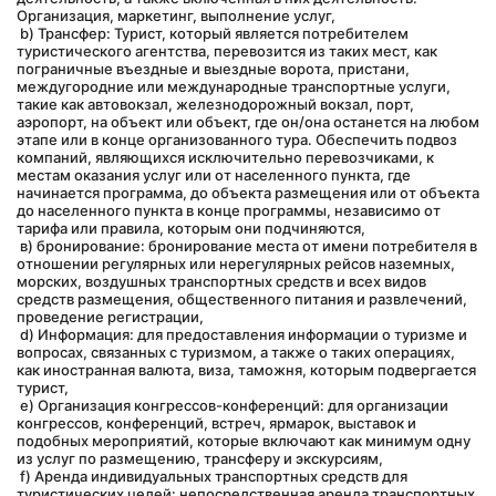
Организация, маркетинг, выполнение услуг,
 b) Трансфер: Турист, который является потребителем 
туристического агентства, перевозится из таких мест, как 
пограничные въездные и выездные ворота, пристани, 
междугородние или международные транспортные услуги, 
такие как автовокзал, железнодорожный вокзал, порт, 
аэропорт, на объект или объект, где он/она останется на любом 
этапе или в конце организованного тура. Обеспечить подвоз 
компаний, являющихся исключительно перевозчиками, к 
местам оказания услуг или от населенного пункта, где 
начинается программа, до объекта размещения или от объекта 
до населенного пункта в конце программы, независимо от 
тарифа или правила, которым они подчиняются,
 в) бронирование: бронирование места от имени потребителя в 
отношении регулярных или нерегулярных рейсов наземных, 
морских, воздушных транспортных средств и всех видов 
средств размещения, общественного питания и развлечений, 
проведение регистрации,
 d) Информация: для предоставления информации о туризме и 
вопросах, связанных с туризмом, а также о таких операциях, 
как иностранная валюта, виза, таможня, которым подвергается 
турист,
 e) Организация конгрессов-конференций: для организации 
конгрессов, конференций, встреч, ярмарок, выставок и 
подобных мероприятий, которые включают как минимум одну 
из услуг по размещению, трансферу и экскурсиям,
 f) Аренда индивидуальных транспортных средств для 
туристических целей: непосредственная аренда транспортных 