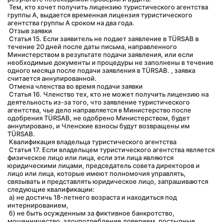
 Тем, кто хочет получить лицензию туристического агентства 
группы А, выдается временная лицензия туристического 
агентства группы А сроком на два года.
 Отзыв заявки
 Статья 15. Если заявитель не подает заявление в TÜRSAB в 
течение 20 дней после даты письма, направленного 
Министерством в результате подачи заявления, или если 
необходимые документы и процедуры не заполнены в течение 
одного месяца после подачи заявления в TÜRSAB. , заявка 
считается аннулированной.
 Отмена членства во время подачи заявки
 Статья 16. Членство тех, кто не может получить лицензию на 
деятельность из-за того, что заявление туристического 
агентства, чье дело направляется в Министерство после 
одобрения TÜRSAB, не одобрено Министерством, будет 
аннулировано, и Членские взносы будут возвращены им 
TÜRSAB.
 Квалификация владельца туристического агентства
 Статья 17. Если владельцем туристического агентства является 
физическое лицо или лица, если эти лица являются 
юридическими лицами, председатель совета директоров и 
лицо или лица, которые имеют полномочия управлять, 
связывать и представлять юридическое лицо, запрашиваются 
следующие квалификации:
 а) не достичь 18-летнего возраста и находиться под 
интернированием,
 б) не быть осужденным за фиктивное банкротство, 
мошенничество, злоупотребление доверием, постыдные 