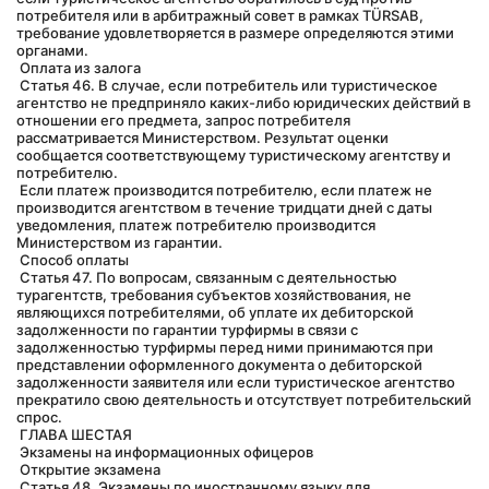
потребителя или в арбитражный совет в рамках TÜRSAB, 
требование удовлетворяется в размере определяются этими 
органами.
 Оплата из залога
 Статья 46. В случае, если потребитель или туристическое 
агентство не предприняло каких-либо юридических действий в 
отношении его предмета, запрос потребителя 
рассматривается Министерством. Результат оценки 
сообщается соответствующему туристическому агентству и 
потребителю.
 Если платеж производится потребителю, если платеж не 
производится агентством в течение тридцати дней с даты 
уведомления, платеж потребителю производится 
Министерством из гарантии.
 Способ оплаты
 Статья 47. По вопросам, связанным с деятельностью 
турагентств, требования субъектов хозяйствования, не 
являющихся потребителями, об уплате их дебиторской 
задолженности по гарантии турфирмы в связи с 
задолженностью турфирмы перед ними принимаются при 
представлении оформленного документа о дебиторской 
задолженности заявителя или если туристическое агентство 
прекратило свою деятельность и отсутствует потребительский 
спрос.
 ГЛАВА ШЕСТАЯ
 Экзамены на информационных офицеров
 Открытие экзамена
 Статья 48. Экзамены по иностранному языку для 