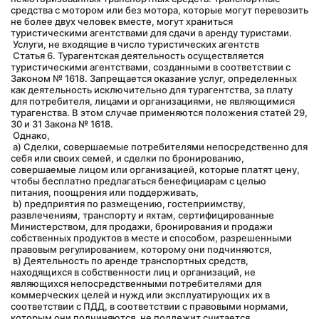
средства с мотором или без мотора, которые могут перевозить 
не более двух человек вместе, могут храниться 
туристическими агентствами для сдачи в аренду туристами.
 Услуги, не входящие в число туристических агентств
 Статья 6. Турагентская деятельность осуществляется 
туристическими агентствами, созданными в соответствии с 
Законом № 1618. Запрещается оказание услуг, определенных 
как деятельность исключительно для турагентства, за плату 
для потребителя, лицами и организациями, не являющимися 
турагенства. В этом случае применяются положения статей 29, 
30 и 31 Закона № 1618.
 Однако,
 а) Сделки, совершаемые потребителями непосредственно для 
себя или своих семей, и сделки по бронированию, 
совершаемые лицом или организацией, которые платят цену, 
чтобы бесплатно предлагаться бенефициарам с целью 
питания, поощрения или поддерживать,
 b) предприятия по размещению, гостеприимству, 
развлечениям, транспорту и яхтам, сертифицированные 
Министерством, для продажи, бронирования и продажи 
собственных продуктов в месте и способом, разрешенными 
правовым регулированием, которому они подчиняются,
 в) Деятельность по аренде транспортных средств, 
находящихся в собственности лиц и организаций, не 
являющихся непосредственными потребителями для 
коммерческих целей и нужд или эксплуатирующих их в 
соответствии с ПДД, в соответствии с правовыми нормами, 
которым они подчиняются, не подлежит считается 