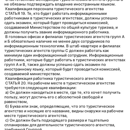
не обязаны подтверждать владение иностранным языком.
 Квалификация персонала туристического агентства
 СТАТЬЯ 19. Те, кто будет работать информационными 
работниками в туристических агентствах, должны успешно 
сдать экзамен, который будет проводиться комиссией, 
создаваемой Министерством по общей культуре туризма, и 
должны получить звание информационного работника.
 В головных офисах и филиалах туристических агентств групп А 
и Б обязательно наличие не менее двух сотрудников по 
информационным технологиям. В штаб-квартире и филиалах 
туристических агентств группы С должен работать как 
минимум один информационный сотрудник. Информационные 
работники, которые будут работать в туристических агентствах 
групп А и В, также должны успешно сдать экзамен по 
иностранному языку, который будет проводиться комиссией, 
создаваемой министерством.
 Квалификация работника туристического агентства
 СТАТЬЯ 20. На рабочем месте в туристическом агентстве 
требуются следующие квалификации:
 а) Он должен находиться в месте, где те, кто хочет получить 
пользу, могут достичь его с абсолютной свободой и 
равенством,
 б) Буква или знак, определяющие, что это туристическое 
агентство и носящие его название, видны снаружи на рабочем 
месте туристического агентства,
 c) Он должен быть подходящего размера и тщательно 
спланирован для деятельности туристического агентства, 
требуемой Группой,