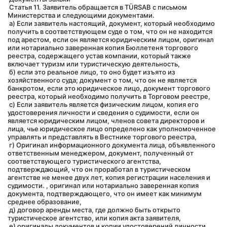
 Статья 11. Заявитель обращается в TÜRSAB с письмом 
Министерства и следующими документами.
 а) Если заявитель настоящий, документ, который необходимо 
получить в соответствующем суде о том, что он не находится 
под арестом, если он является юридическим лицом, оригинал 
или нотариально заверенная копия Бюллетеня торгового 
реестра, содержащего устав компании, который также 
включает туризм или туристическую деятельность,
 б) если это реальное лицо, то оно будет изъято из 
хозяйственного суда; документ о том, что он не является 
банкротом, если это юридическое лицо, документ торгового 
реестра, который необходимо получить в Торговом реестре,
 c) Если заявитель является физическим лицом, копия его 
удостоверения личности и сведения о судимости, если он 
является юридическим лицом, членов совета директоров и 
лица, чье юридическое лицо определено как уполномоченное 
управлять и представлять в Вестнике торгового реестра,
 г) Оригинал информационного документа лица, объявленного 
ответственным менеджером, документ, полученный от 
соответствующего туристического агентства, 
подтверждающий, что он проработал в туристическом 
агентстве не менее двух лет, копия регистрации населения и 
судимости. , оригинал или нотариально заверенная копия 
документа, подтверждающего, что он имеет как минимум 
среднее образование,
 д) договор аренды места, где должно быть открыто 
туристическое агентство, или копия акта заявителя,
 е) оригиналы документов и копии удостоверений личности 