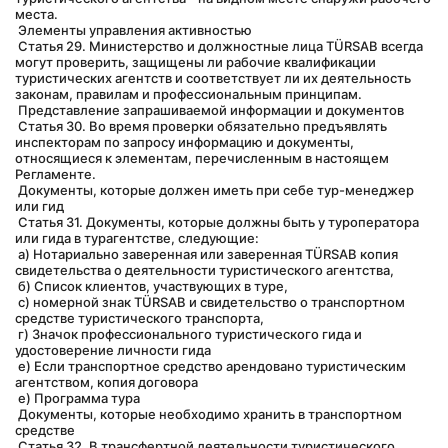
места.
 Элементы управления активностью
 Статья 29. Министерство и должностные лица TÜRSAB всегда 
могут проверить, защищены ли рабочие квалификации 
туристических агентств и соответствует ли их деятельность 
законам, правилам и профессиональным принципам.
 Представление запрашиваемой информации и документов
 Статья 30. Во время проверки обязательно предъявлять 
инспекторам по запросу информацию и документы, 
относящиеся к элементам, перечисленным в настоящем 
Регламенте.
 Документы, которые должен иметь при себе тур-менеджер 
или гид
 Статья 31. Документы, которые должны быть у туроператора 
или гида в турагентстве, следующие:
 а) Нотариально заверенная или заверенная TÜRSAB копия 
свидетельства о деятельности туристического агентства,
 б) Список клиентов, участвующих в туре,
 c) номерной знак TÜRSAB и свидетельство о транспортном 
средстве туристического транспорта,
 г) Значок профессионального туристического гида и 
удостоверение личности гида
 e) Если транспортное средство арендовано туристическим 
агентством, копия договора
 е) Программа тура
 Документы, которые необходимо хранить в транспортном 
средстве
 Статья 32. В трансфертной деятельности туристического 