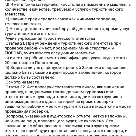
 d) Иметь такие материалы, как столы и письменные машины, в 
количестве и качестве, требуемом услугой туристического 
агентства,
 e) наличие среди средств связи как минимум телефона, 
телекса или факса,
 f) Не осуществлять никакой другой деятельности, кроме услуг 
туристического агентства.
 Аудит учреждения туристического агентства
 Статья 21. При учреждении туристического агентства при 
проверке рабочих мест, проводимой Министерством и 
ТЮРСАБ, учитываются следующие моменты:
 а) имеет ли рабочее место квалификацию, указанную в статье 
20 настоящего Положения,
 б) Ведется ли учет, предусмотренный Законами о персонале,
 должно быть указано в аудиторском заключении, которое 
должно быть составлено.
 Осмотр на месте
 Статья 22. Акт проверки составляется лицом, явившимся на 
проверку, и подписывается владельцем турфирмы или 
ответственным руководителем, или одним из сотрудников 
информационного отдела, который во время проверки 
заявляется рабочим местом турагентства и находится на месте 
проведения проверки.
 Вопросы, указанные в аудиторском отчете, четко изложены, 
но мнение лица, проводящего аудит, не включено. Это 
заключение с обоснованием записывается в аудиторском 
отчете, который аудитор составляет в результате проверки, и 
направляется в орган, дающий задание на проверку, вместе с 