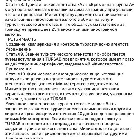
 Статья 8. Туристические агентства «А» и «Временная группа А» 
могут организовывать поездки из дома за границу при условии, 
что они представят Министерству документы о привезенной 
из-за границы иностранной валюте в обмен на услуги 
туристического агентства, и что общая сумма платежей за 
границу не превышает 25% вносимой ими иностранной 
валюты.
 ТРЕТЬЯ ЧАСТЬ
 Создание, квалификация и контроль туристических агентств
 Учреждение
 Статья 9. Звание туристического агентства приобретается 
путем вступления в TÜRSAB предприятия, которое имеет право 
на действующий сертификат, выдаваемый Министерством.
 Приложение
 Статья 10. Физические или юридические лица, желающие 
получить лицензию на деятельность туристического 
агентства, обращаются в Министерство с ходатайством. 
Министерство направляет письмо с указанием названия 
туристического агентства, отвечающего условиям, указанным 
в Законе, заявителю и TÜRSAB.
 Указанное наименование турагентства не может быть 
запрошено в качестве туристического наименования другими 
лицами и организациями в течение 20 дней со дня направления 
письма Министерства. Если заявитель не подает заявку в 
TÜRSAB в течение этого периода и не начинает процесс 
создания туристического агентства, Министерство оценивает 
эти запросы, если присвоенное имя запрашивается другими.
 Документы заявки