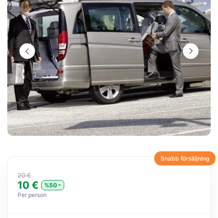
Snabb försäljning
20 €
10 €
%50
Per person