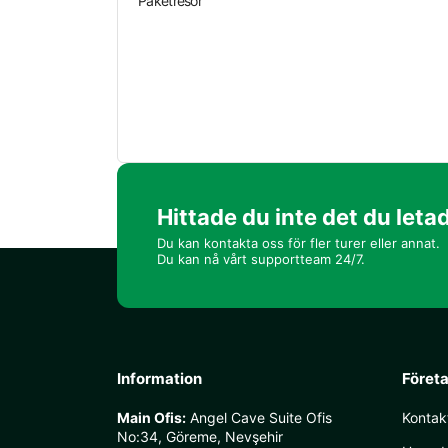
Paketresor
Hittade du inte det du leta
Du kan kontakta oss för fler turer eller annat.
Du kan nå vårt supportteam 24/7.
Information
Föret
Main Ofis:
Angel Cave Suite Ofis
Kontak
No:34, Göreme, Nevşehir