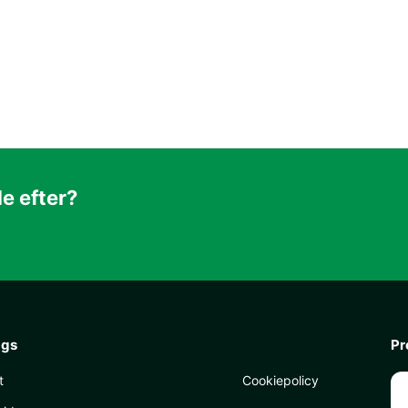
de efter?
ags
Pr
t
Cookiepolicy