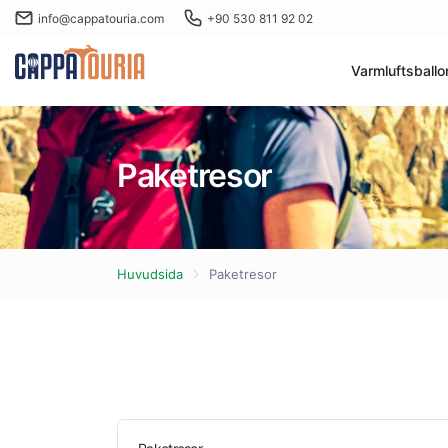
info@cappatouria.com
+90 530 811 92 02
Varmluftsballo
Paketresor
Huvudsida
Paketresor