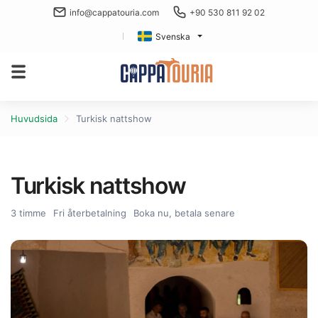
info@cappatouria.com
+90 530 811 92 02
Svenska
Huvudsida
Turkisk nattshow
Turkisk nattshow
3 timme
Fri återbetalning
Boka nu, betala senare