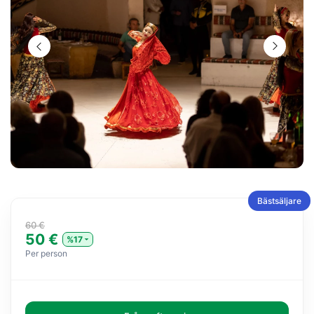
Bästsäljare
60 €
50 €
%17
Per person