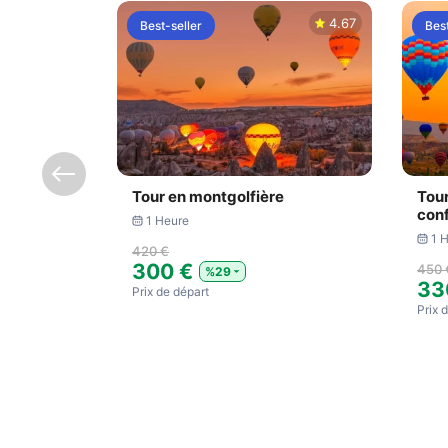
4.67
Best-seller
Best
Tour en montgolfière
Tour
conf
1 Heure
1 
420 €
300 €
450 
%29
33
Prix ​​de départ
Prix ​