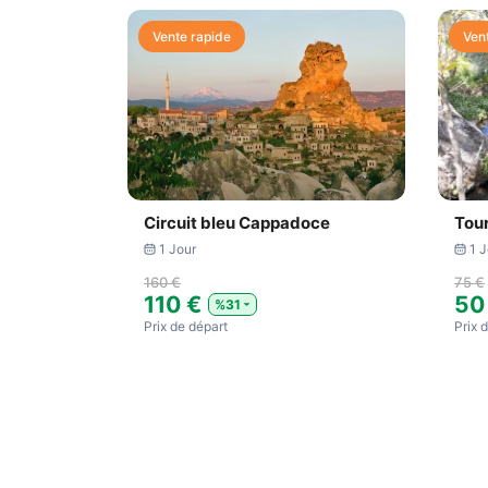
Vente rapide
Ven
Circuit bleu Cappadoce
Tou
1 Jour
1 J
160 €
75 €
110 €
50
%31
Prix ​​de départ
Prix ​