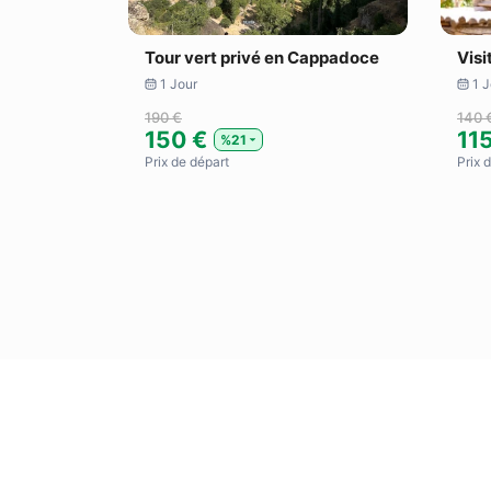
Tour vert privé en Cappadoce
Visi
1 Jour
1 J
190 €
140 
150 €
11
%21
Prix ​​de départ
Prix ​