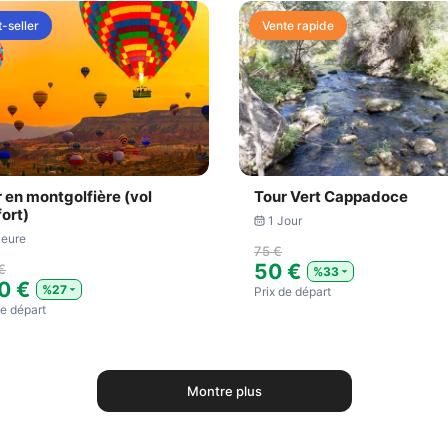
-seller
Vente rapide
 en montgolfière (vol
Tour Vert Cappadoce
ort)
1 Jour
Heure
75 €
50 €
€
%33
0 €
%27
Prix ​​de départ
​de départ
Montre plus