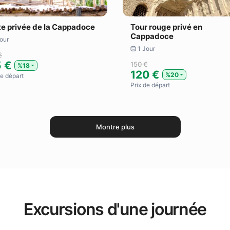
te privée de la Cappadoce
Tour rouge privé en
Cappadoce
our
1 Jour
€
5 €
150 €
%18
120 €
%20
​de départ
Prix ​​de départ
Montre plus
Excursions d'une journée