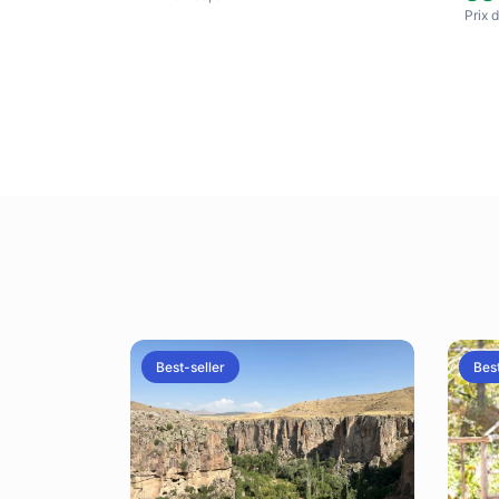
Prix ​
Best-seller
Best