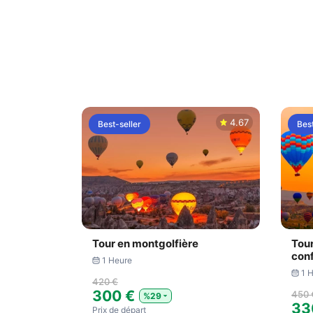
4.67
Best-seller
Best
Tour en montgolfière
Tour
conf
1 Heure
1 
420 €
300 €
450 
%29
33
Prix ​​de départ