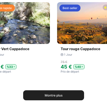
te rapide
Best-seller
r Vert Cappadoce
Tour rouge Cappadoce
our
1 Jour
75 €
 €
45 €
%33
%40
​de départ
Prix ​​de départ
Montre plus