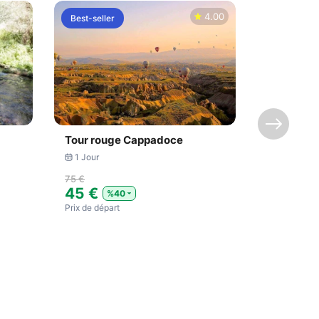
4.00
Best-seller
Best-seller
Tour rouge Cappadoce
Visite pr
1 Jour
1 Jour
75 €
140 €
45 €
115 €
%40
Prix ​​de départ
Prix ​​de dépa