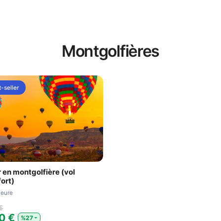
Montgolfières
-seller
 en montgolfière (vol
ort)
Heure
€
0 €
%27