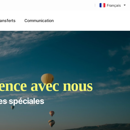
Français
ansferts
Communication
nce avec nous
es spéciales