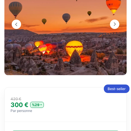
Best-seller
420 €
300 €
%29
Par personne