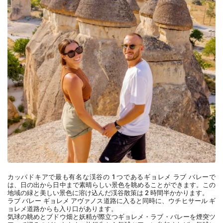
カッパドキアで最も有名な渓谷の 1 つであるギョレメ ラブ バレーで
は、日の出から日中まで素晴らしい景色を眺めることができます。この
地域の緑と美しい景色に溶け込んだ渓谷散策は 2 時間半かかります。
ラブ バレー ギョレメ アヴァノス道路に入ると同時に、ウチヒサール ギ
ョレメ道路からも入り口があります。
気球の眺めとブドウ畑と妖精が際立つギョレメ・ラブ・バレーを煙突ツ