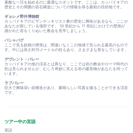
素敵な一日を始めるのに最適なスポットです。ここは、カッパドキアの
歴史とその周囲の岩石構造についての情報を得る最初の目的地です。
ギョレメ野外博物館
カッパドキアのビザンチンキリスト教の歴史に興味があるなら、ここが
あなたが探している場所です。 10 世紀から 11 世紀にかけての壁画が
描かれた岩をくりぬいた教会を見学しましょう。
パシャバグ
ここで見る妖精の煙突は、間違いなくこの地域で見られる最高のもので
す。中には高さ約15メートルの柱もあり、さまざまな形をしています。
デヴレント・バレー
カッパドキアの他の渓谷とは異なり、ここでは岩の教会やローマ時代の
柱は見られませんが、むしろ奇妙に見える岩の建造物があなたを待って
います。
ラブバレー
巨大で興味深い岩構造があり、素晴らしい写真を撮ることができる渓谷
です。
ツアー中の言語
英語