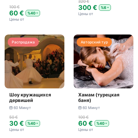
320 €
300 €
100 €
%6
60 €
%40
Цены от
Цены от
Распродажа
Авторский тур
Шоу кружащихся
Хамам (турецкая
дервишей
баня)
60 Минут
60 Минут
50 €
100 €
30 €
60 €
%40
%40
Цены от
Цены от