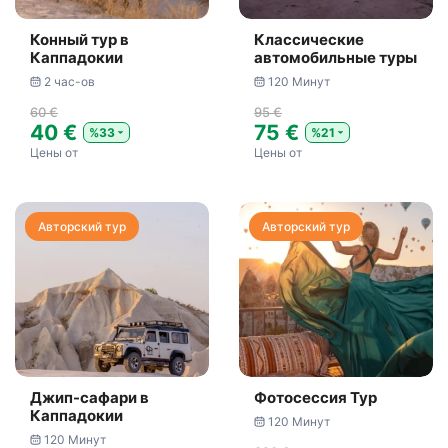
Конный тур в
Классические
Каппадокии
автомобильные туры
2 час-ов
120 Минут
60 €
95 €
40 €
75 €
%33
%21
Цены от
Цены от
Авторский тур
Авторский тур
Джип-сафари в
Фотосессия Тур
Каппадокии
120 Минут
120 Минут