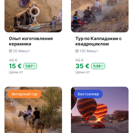
Опыт изготовления
Тур по Каппадокии с
керамики
квадроциклом
20 Минут
120 Минут
45 €
55 €
15 €
35 €
%67
%36
Цены от
Цены от
Авторский тур
Бестселлер